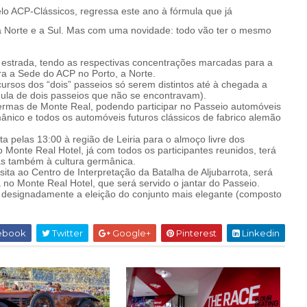
lo ACP-Clássicos, regressa este ano à fórmula que já
 a Norte e a Sul. Mas com uma novidade: todo vão ter o mesmo
 estrada, tendo as respectivas concentrações marcadas para a
ra a Sede do ACP no Porto, a Norte.
ursos dos “dois” passeios só serem distintos até à chegada a
rmula de dois passeios que não se encontravam).
Termas de Monte Real, podendo participar no Passeio automóveis
ânico e todos os automóveis futuros clássicos de fabrico alemão
 pelas 13:00 à região de Leiria para o almoço livre dos
Monte Real Hotel, já com todos os participantes reunidos, terá
s também à cultura germânica.
sita ao Centro de Interpretação da Batalha de Aljubarrota, será
a no Monte Real Hotel, que será servido o jantar do Passeio.
es, designadamente a eleição do conjunto mais elegante (composto
ebook
Twitter
Google+
Pinterest
Linkedin