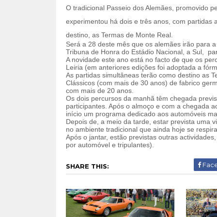
O tradicional Passeio dos Alemães, promovido pe
experimentou há dois e três anos, com partidas
destino, as Termas de Monte Real.
Será a 28 deste mês que os alemães irão para a
Tribuna de Honra do Estádio Nacional, a Sul,
pa
A novidade este ano está no facto de que os perc
Leiria (em anteriores edições foi adoptada a fó
As partidas simultâneas terão como destino as 
Clássicos (com mais de 30 anos) de fabrico germ
com mais de 20 anos.
Os dois percursos da manhã têm chegada prevista
participantes. Após o almoço e com a chegada ao 
início um programa dedicado aos automóveis ma
Depois de, a meio da tarde, estar prevista uma vi
no ambiente tradicional que ainda hoje se respir
Após o jantar, estão previstas outras actividad
por automóvel e tripulantes).
Fac
SHARE THIS: