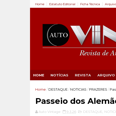
Home
Estatuto Editorial
Ficha Técnica
Arquiv
HOME
NOTÍCIAS
REVISTA
ARQUIVO
Home
/
DESTAQUE
/
NOTICIAS
/
PRAZERES
/
Pas
Passeio dos Alemã
Auto Vintage
9.3.26
DESTAQUE
,
NOTIC