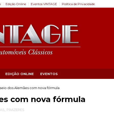
o
Edição Online
Eventos VINTAGE
Política de Privacidade
EDIÇÃO ONLINE
EVENTOS
seio dos Alemães com nova fórmula
es com nova fórmula
IAS
,
PRAZERES