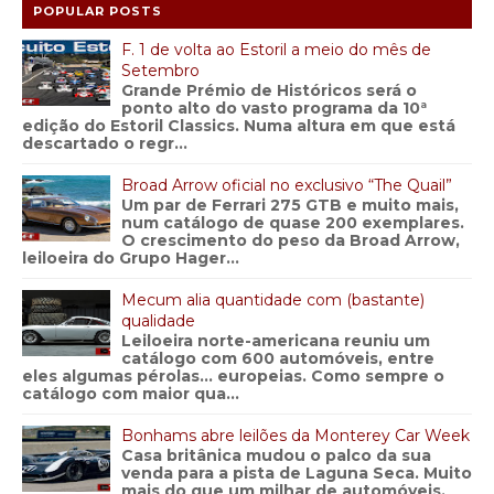
POPULAR POSTS
F. 1 de volta ao Estoril a meio do mês de
Setembro
Grande Prémio de Históricos será o
ponto alto do vasto programa da 10ª
edição do Estoril Classics. Numa altura em que está
descartado o regr...
Broad Arrow oficial no exclusivo “The Quail”
Um par de Ferrari 275 GTB e muito mais,
num catálogo de quase 200 exemplares.
O crescimento do peso da Broad Arrow,
leiloeira do Grupo Hager...
Mecum alia quantidade com (bastante)
qualidade
Leiloeira norte-americana reuniu um
catálogo com 600 automóveis, entre
eles algumas pérolas… europeias. Como sempre o
catálogo com maior qua...
Bonhams abre leilões da Monterey Car Week
Casa britânica mudou o palco da sua
venda para a pista de Laguna Seca. Muito
mais do que um milhar de automóveis,