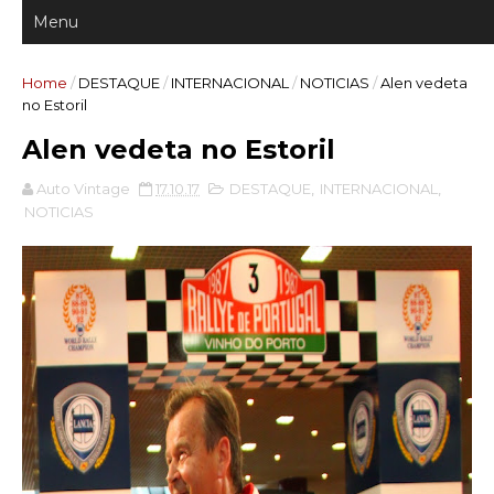
Home
/
DESTAQUE
/
INTERNACIONAL
/
NOTICIAS
/
Alen vedeta
no Estoril
Alen vedeta no Estoril
Auto Vintage
17.10.17
DESTAQUE
,
INTERNACIONAL
,
NOTICIAS