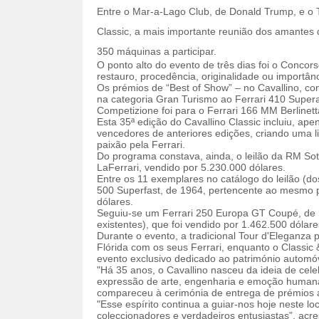
Entre o Mar-a-Lago Club, de Donald Trump, e o 
Classic, a mais importante reunião dos amantes
350 máquinas a participar.
O ponto alto do evento de três dias foi o Concor
restauro, procedência, originalidade ou importânci
Os prémios de “Best of Show” – no Cavallino, c
na categoria Gran Turismo ao Ferrari 410 Super
Competizione foi para o Ferrari 166 MM Berlinett
Esta 35ª edição do Cavallino Classic incluiu, a
vencedores de anteriores edições, criando uma l
paixão pela Ferrari.
Do programa constava, ainda, o leilão da RM S
LaFerrari, vendido por 5.230.000 dólares.
Entre os 11 exemplares no catálogo do leilão (do
500 Superfast, de 1964, pertencente ao mesmo pr
dólares.
Seguiu-se um Ferrari 250 Europa GT Coupé, de 1
existentes), que foi vendido por 1.462.500 dólare
Durante o evento, a tradicional Tour d'Eleganza 
Flórida com os seus Ferrari, enquanto o Classic
evento exclusivo dedicado ao património automóv
"Há 35 anos, o Cavallino nasceu da ideia de ce
expressão de arte, engenharia e emoção humana",
compareceu à cerimónia de entrega de prémios ao 
"Esse espírito continua a guiar-nos hoje neste l
coleccionadores e verdadeiros entusiastas”, acre