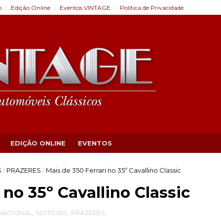
o
Edição Online
Eventos VINTAGE
Política de Privacidade
EDIÇÃO ONLINE
EVENTOS
S
/
PRAZERES
/
Mais de 350 Ferrari no 35º Cavallino Classic
 no 35º Cavallino Classic
NACIONAL
,
NOTICIAS
,
PRAZERES