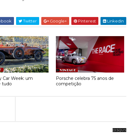
ebook
Twitter
Google+
Pinterest
Linkedin
y Car Week: um
Porsche celebra 75 anos de
 tudo
competição
DISQUS