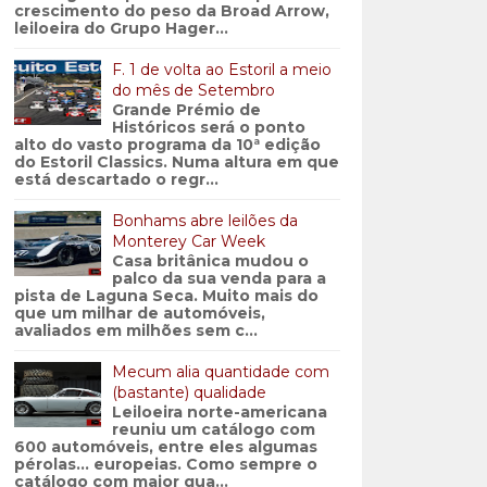
crescimento do peso da Broad Arrow,
leiloeira do Grupo Hager...
F. 1 de volta ao Estoril a meio
do mês de Setembro
Grande Prémio de
Históricos será o ponto
alto do vasto programa da 10ª edição
do Estoril Classics. Numa altura em que
está descartado o regr...
Bonhams abre leilões da
Monterey Car Week
Casa britânica mudou o
palco da sua venda para a
pista de Laguna Seca. Muito mais do
que um milhar de automóveis,
avaliados em milhões sem c...
Mecum alia quantidade com
(bastante) qualidade
Leiloeira norte-americana
reuniu um catálogo com
600 automóveis, entre eles algumas
pérolas… europeias. Como sempre o
catálogo com maior qua...