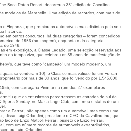
The Boca Raton Resort, decorreu a 35ª edição do Cavallino
 de modelos de Maranello. Uma edição de recordes, com mais de
so d'Eleganza, que premiou os automóveis mais distintos pelo seu
a histórica.
omo em outros concursos, há duas categorias – foram concedidos
america, de 1956 (na imagem), enquanto o da categoria
a, de 1948.
penas em exposição, a Classe Legado, uma selecção reservada aos
inha do tempo viva, que celebrou os 35 anos de manifestação de
otheby’s, que teve como “campeão” um modelo moderno, um
s quais se venderam 10), o Clássico mais valioso foi um Ferrari
oprietário por mais de 30 anos, que foi vendido por 1.545.000
955, com carroçaria Pininfarina (um dos 27 exemplares
s.
permitiu que os entusiastas percorressem as estradas do sul da
 & Sports Sunday, no Mar-a-Lago Club, confirmou o status de um
el.
lebrar a Ferrari, não apenas como um automóvel, mas como uma
 disse Luigi Orlandini, presidente e CEO da Cavallino Inc., que
lado de Enzo Mattioli Ferrari, bisneto de Enzo Ferrari.
ocal, com um número recorde de automóveis extraordinários,
scentou Luigi Orlandini.