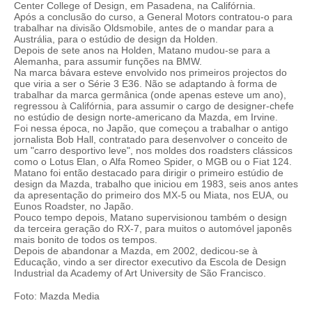
Center College of Design, em Pasadena, na Califórnia.
Após a conclusão do curso, a General Motors contratou-o para
trabalhar na divisão Oldsmobile, antes de o mandar para a
Austrália, para o estúdio de design da Holden.
Depois de sete anos na Holden, Matano mudou-se para a
Alemanha, para assumir funções na BMW.
Na marca bávara esteve envolvido nos primeiros projectos do
que viria a ser o Série 3 E36. Não se adaptando à forma de
trabalhar da marca germânica (onde apenas esteve um ano),
regressou à Califórnia, para assumir o cargo de designer-chefe
no estúdio de design norte-americano da Mazda, em Irvine.
Foi nessa época, no Japão, que começou a trabalhar o antigo
jornalista Bob Hall, contratado para desenvolver o conceito de
um "carro desportivo leve", nos moldes dos roadsters clássicos
como o Lotus Elan, o Alfa Romeo Spider, o MGB ou o Fiat 124.
Matano foi então destacado para dirigir o primeiro estúdio de
design da Mazda, trabalho que iniciou em 1983, seis anos antes
da apresentação do primeiro dos MX-5 ou Miata, nos EUA, ou
Eunos Roadster, no Japão.
Pouco tempo depois, Matano supervisionou também o design
da terceira geração do RX-7, para muitos o automóvel japonês
mais bonito de todos os tempos.
Depois de abandonar a Mazda, em 2002, dedicou-se à
Educação, vindo a ser director executivo da Escola de Design
Industrial da Academy of Art University de São Francisco.
Foto: Mazda Media