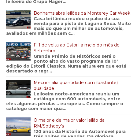
leiloeira do Grupo Hager...
Bonhams abre leilões da Monterey Car Week
Casa britânica mudou o palco da sua
venda para a pista de Laguna Seca. Muito
mais do que um milhar de automóveis,
avaliados em milhões sem c...
F. 1 de volta ao Estoril a meio do mês de
Setembro
Grande Prémio de Históricos será o
ponto alto do vasto programa da 10ª
edição do Estoril Classics. Numa altura em que está
descartado o regr...
Mecum alia quantidade com (bastante)
qualidade
Leiloeira norte-americana reuniu um
catálogo com 600 automóveis, entre
eles algumas pérolas… europeias. Como sempre o
catálogo com maior qua...
O maior e de maior valor leilão da
RM/Sotheby’s
120 anos da História do Automóvel para
três noites de vendas. Da gloriosa