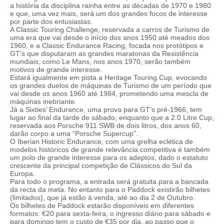
a história da disciplina rainha entre as décadas de 1970 e 1980
e que, uma vez mais, será um dos grandes focos de interesse
por parte dos entusiastas.
A Classic Touring Challenge, reservada a carros de Turismo de
uma era que vai desde o início dos anos 1950 até meados dos
1960, e a Classic Endurance Racing, focada nos protótipos e
GT’s que disputaram as grandes maratonas da Resistência
mundiais, como Le Mans, nos anos 1970, serão também
motivos de grande interesse.
Estará igualmente em pista a Heritage Touring Cup, evocando
os grandes duelos de máquinas de Turismo de um período que
vai desde os anos 1960 até 1984, prometendo uma mescla de
máquinas inebriante.
Já a Sixties’ Endurance, uma prova para GT’s pré-1966, tem
lugar ao final da tarde de sábado, enquanto que a 2.0 Litre Cup,
reservada aos Porsche 911 SWB de dois litros, dos anos 60,
darão corpo a uma “Porsche Supercup”.
O Iberian Historic Endurance, com uma grelha eclética de
modelos históricos de grande relevância competitiva é também
um polo de grande interesse para os adeptos, dado o estatuto
crescente da principal competição de Clássicos do Sul da
Europa.
Para todo o programa, a entrada será gratuita para a bancada
da recta da meta. No entanto para o Paddock existirão bilhetes
(limitados), que já estão à venda, até ao dia 2 de Outubro.
Os bilhetes de Paddock estarão disponíveis em diferentes
formatos: €20 para sexta-feira, o ingresso diário para sábado e
para domingo tem o custo de €35 por dia, ao passo que o