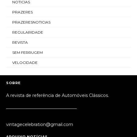
NOTICIAS
PRAZERES
PRAZERESNOTICIAS
REGULARIDADE
REVISTA
SEM FERRUGEM
VELOCIDADE
SOBRE
A revista de referência de Automóveis Clássicos.
_________________________________
vintagecelebration@gmail.com
ARQUIVO NOTÍCIAS