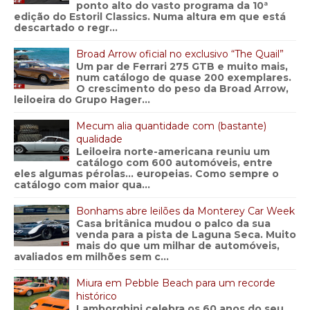
ponto alto do vasto programa da 10ª
edição do Estoril Classics. Numa altura em que está
descartado o regr...
Broad Arrow oficial no exclusivo “The Quail”
Um par de Ferrari 275 GTB e muito mais,
num catálogo de quase 200 exemplares.
O crescimento do peso da Broad Arrow,
leiloeira do Grupo Hager...
Mecum alia quantidade com (bastante)
qualidade
Leiloeira norte-americana reuniu um
catálogo com 600 automóveis, entre
eles algumas pérolas… europeias. Como sempre o
catálogo com maior qua...
Bonhams abre leilões da Monterey Car Week
Casa britânica mudou o palco da sua
venda para a pista de Laguna Seca. Muito
mais do que um milhar de automóveis,
avaliados em milhões sem c...
Miura em Pebble Beach para um recorde
histórico
Lamborghini celebra os 60 anos do seu