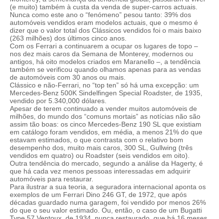
(e muito) também à custa da venda de super-carros actuais.
Nunca como este ano o “fenómeno” pesou tanto: 39% dos
automóveis vendidos eram modelos actuais, que o mesmo é
dizer que o valor total dos Clássicos vendidos foi o mais baixo
(263 milhões) dos últimos cinco anos.
Com os Ferrari a continuarem a ocupar os lugares de topo –
nos dez mais caros da Semana de Monterey, modernos ou
antigos, há oito modelos criados em Maranello –, a tendência
também se verificou quando olhamos apenas para as vendas
de automóveis com 30 anos ou mais.
Clássico e não-Ferrari, no “top ten” só há uma excepção: um
Mercedes-Benz 500K Sindelfingen Special Roadster, de 1935,
vendido por 5.340,000 dólares.
Apesar de terem continuado a vender muitos automóveis de
milhões, do mundo dos “comuns mortais” as notícias não são
assim tão boas: os cinco Mercedes-Benz 190 SL que existiam
em catálogo foram vendidos, em média, a menos 21% do que
estavam estimados, o que contrasta com o relativo bom
desempenho dos, muito mais caros, 300 SL, Gullwing (três
vendidos em quatro) ou Roadster (seis vendidos em oito).
Outra tendência do mercado, segundo a análise da Hagerty, é
que há cada vez menos pessoas interessadas em adquirir
automóveis para restaurar.
Para ilustrar a sua teoria, a seguradora internacional aponta os
exemplos de um Ferrari Dino 246 GT, de 1972, que após
décadas guardado numa garagem, foi vendido por menos 26%
do que o seu valor estimado. Ou, então, o caso de um Bugatti
Type 57 Ventoux, de 1934, nunca restaurado, que há 16 meses