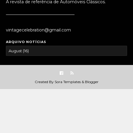
A revista de referência de Automóveis Clássicos.
_________________________________
vintagecelebration@gmail.com
ARQUIVO NOTÍCIAS
Created By
Sora Templates
&
Blogger