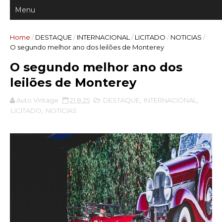
Home
/
DESTAQUE
/
INTERNACIONAL
/
LICITADO
/
NOTICIAS
/
O segundo melhor ano dos leilões de Monterey
O segundo melhor ano dos
leilões de Monterey
Auto Vintage
21.8.25
DESTAQUE
,
INTERNACIONAL
,
LICITADO
,
NOTICIAS