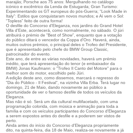
marajás; Porsche aos 75 anos: Mergulhando no catálogo
icónico e excêntrico da Lenda de Estugarda; Gran Turismo:
Experimentando os GT europeus do pós-Guerra; “Look Made in
Italy”: Estilos que conquistaram novos mundos; e Aí vem o Sol:
“Topless” feito de outra forma!
O desfile do Concorso d'Eleganza, nos jardins do Grand Hotel
Villa d'Este, acontecerá, como normalmente, no sábado. O júri
atribuirá o prémio de "Best of Show”, enquanto que a votação
do público ditará o vencedor da Coppa d'Oro. Haverá, ainda,
muitos outros prémios, o principal deles o Trofeo del Presidente,
que é apresentado pelo chefe do BMW Group Classic,
patrocinador do evento.
Este ano, de entre as várias novidades, haverá um prémio
inédito, que terá apresentação do tenor (e embaixador da
BMW) Jonas Kaufmann: o "Trofeo Il Canto del Motore" para o
melhor som do motor, escolhido pelo Júri.
A edição deste ano, como dissemos, marcará o regresso do
"Dia do Público - Il Festival”, na vizinha Villa Erba. Terá lugar no
domingo, 21 de Maio, dando novamente ao público a
oportunidade de ver o famoso desfile de todos os veículos da
Eleganza.
Mas não é só. Será um dia cultural multifacetado, com uma
programação colorida, com música e animação para toda a
família e com os veículos participantes do Concorso d'Eleganza
a serem expostos antes do desfile e a poderem ser vistos de
perto.
Ainda antes do início do Concorso d'Eleganza propriamente
dito, na quinta-feira, dia 18 de Maio, realiza-se novamente a já