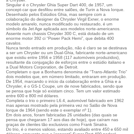
a Chrysler.
Singular é o Chrysler Ghia Super Dart 400, de 1957, um
concept-car que desfilou entre salões, de Turin a Nova Iorque.
Desenhado pelos Estúdios Ghia, mas sempre com a
colaboração do designer da Chrysler Virgil Exner, o enorme
modelo amarelo, nunca modificado ou restaurado, é um
símbolo da Jet Age aplicada aos modelos norte-americanos.
Assente num chassis Chrysler 300 C, está dotado de um
enorme motor 392 ci “Power Pack Hemi”, que debita 400
cavalos.
Nunca tendo entrado em produção, não é claro se se destinava
a ser um Chrysler ou um Dual-Ghia, fabricante norte-americano
que existiu entre 1956 e 1958 (117 automóveis produzidos),
resultante da conjugação de esforços entre o estúdio italiano e
a Dual Motors Corporation, de Detroit.
Completam o que a Bonhams denomina de “Trans-Atlantic Trio”
dois modelos que, em número limitado, entraram em produção.
De 1954, marcando o início da colaboração entre a Ghia e a
Chrysler, é o GS-1 Coupe, um de nove fabricados, sendo que
se pensa que hoje só existam cinco. Tem um valor estimado
entre 600 e 800 mil dólares.
Completa o trio o primeiro L6.4, automóvel fabricado em 1962
mas apenas mostrado pela primeira vez no Salão de Nova
Iorque de 1964 (sendo este o exemplar nº 1).
Em dois anos, foram fabricadas 26 unidades (das quais se
pensa que chegaram 17 aos dias de hoje), que caíram nas
graças de clientes tão exclusivos como Frank Sinatra.
Do trio, é o menos valioso, estando avaliado entre 450 e 650 mil