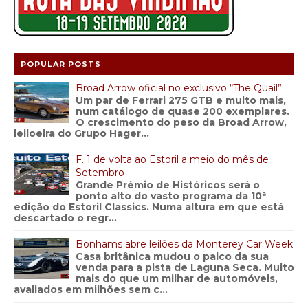
POPULAR POSTS
Broad Arrow oficial no exclusivo “The Quail”
Um par de Ferrari 275 GTB e muito mais,
num catálogo de quase 200 exemplares.
O crescimento do peso da Broad Arrow,
leiloeira do Grupo Hager...
F. 1 de volta ao Estoril a meio do mês de
Setembro
Grande Prémio de Históricos será o
ponto alto do vasto programa da 10ª
edição do Estoril Classics. Numa altura em que está
descartado o regr...
Bonhams abre leilões da Monterey Car Week
Casa britânica mudou o palco da sua
venda para a pista de Laguna Seca. Muito
mais do que um milhar de automóveis,
avaliados em milhões sem c...