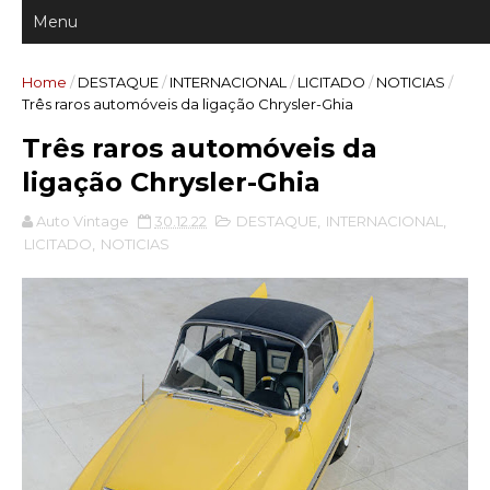
Home
/
DESTAQUE
/
INTERNACIONAL
/
LICITADO
/
NOTICIAS
/
Três raros automóveis da ligação Chrysler-Ghia
Três raros automóveis da
ligação Chrysler-Ghia
Auto Vintage
30.12.22
DESTAQUE
,
INTERNACIONAL
,
LICITADO
,
NOTICIAS