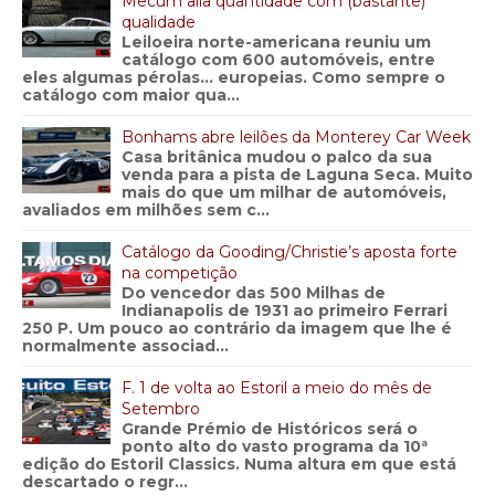
Mecum alia quantidade com (bastante)
qualidade
Leiloeira norte-americana reuniu um
catálogo com 600 automóveis, entre
eles algumas pérolas… europeias. Como sempre o
catálogo com maior qua...
Bonhams abre leilões da Monterey Car Week
Casa britânica mudou o palco da sua
venda para a pista de Laguna Seca. Muito
mais do que um milhar de automóveis,
avaliados em milhões sem c...
Catálogo da Gooding/Christie’s aposta forte
na competição
Do vencedor das 500 Milhas de
Indianapolis de 1931 ao primeiro Ferrari
250 P. Um pouco ao contrário da imagem que lhe é
normalmente associad...
F. 1 de volta ao Estoril a meio do mês de
Setembro
Grande Prémio de Históricos será o
ponto alto do vasto programa da 10ª
edição do Estoril Classics. Numa altura em que está
descartado o regr...