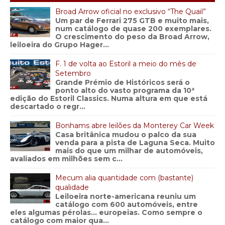
Broad Arrow oficial no exclusivo “The Quail”
Um par de Ferrari 275 GTB e muito mais,
num catálogo de quase 200 exemplares.
O crescimento do peso da Broad Arrow,
leiloeira do Grupo Hager...
F. 1 de volta ao Estoril a meio do mês de
Setembro
Grande Prémio de Históricos será o
ponto alto do vasto programa da 10ª
edição do Estoril Classics. Numa altura em que está
descartado o regr...
Bonhams abre leilões da Monterey Car Week
Casa britânica mudou o palco da sua
venda para a pista de Laguna Seca. Muito
mais do que um milhar de automóveis,
avaliados em milhões sem c...
Mecum alia quantidade com (bastante)
qualidade
Leiloeira norte-americana reuniu um
catálogo com 600 automóveis, entre
eles algumas pérolas… europeias. Como sempre o
catálogo com maior qua...