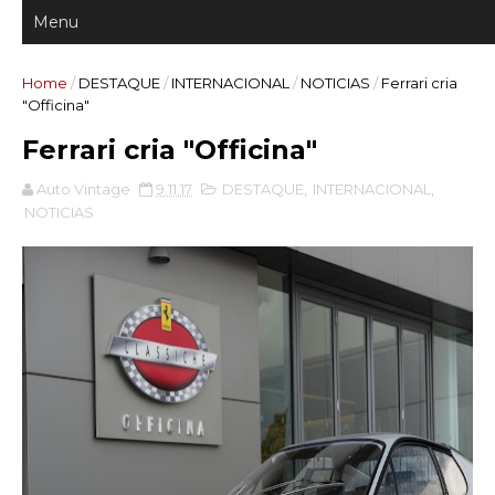
Home
/
DESTAQUE
/
INTERNACIONAL
/
NOTICIAS
/
Ferrari cria
"Officina"
Ferrari cria "Officina"
Auto Vintage
9.11.17
DESTAQUE
,
INTERNACIONAL
,
NOTICIAS