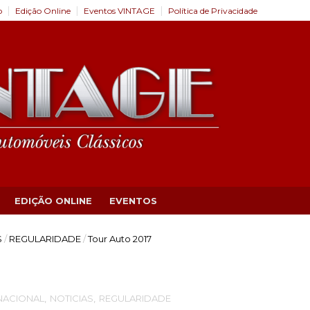
o
Edição Online
Eventos VINTAGE
Política de Privacidade
EDIÇÃO ONLINE
EVENTOS
S
/
REGULARIDADE
/
Tour Auto 2017
NACIONAL
,
NOTICIAS
,
REGULARIDADE