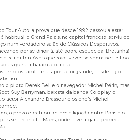
do Tour Auto, a prova que desde 1992 passou a estar
habitual, o Grand Palais, na capital francesa, serviu de
ço num verdadeiro salão de Clássicos Desportivos.
ando por se dirigir à, até agora esquecida, Bretanha)
 atrair automóveis que raras vezes se veem neste tipo
uipas que alinharam à partida.
tros tempos também a aposta foi grande, desde logo
Vatanen.
o o piloto
Derek Bell e o navegador Michel Périn, mas
cot Guy Berryman, baixista da banda Coldplay, o
, o actor Alexandre Brasseur e os chefs Michel
acombe.
do, a prova efectuou ontem a ligação entre Paris e o
pois se dirigir a Le Mans, onde teve lugar a primeira
Malo.