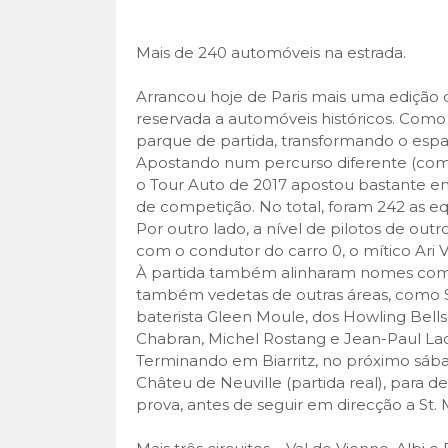
Mais de 240 automóveis na estrada.
Arrancou hoje de Paris mais uma edição 
reservada a automóveis históricos. Como é 
parque de partida, transformando o espa
Apostando num percurso diferente (começ
o Tour Auto de 2017 apostou bastante em
de competição. No total, foram 242 as eq
Por outro lado, a nível de pilotos de ou
com o condutor do carro 0, o mítico Ari 
À partida também alinharam nomes com
também vedetas de outras áreas, como S
baterista Gleen Moule, dos Howling Bells
Chabran, Michel Rostang e Jean-Paul L
Terminando em Biarritz, no próximo sába
Châteu de Neuville (partida real), para de
prova, antes de seguir em direcção a St. 