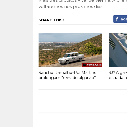
Mais três circuitos – Val de Vienne, Albi 
voltaremos nos próximos dias.
Fac
SHARE THIS:
Sancho Ramalho-Rui Martins
33º Algar
prolongam “reinado algarvio”
estrada 