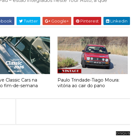
e Pau – estão integrados neste Tour Auto, a que
ebook
Twitter
Google+
Pinterest
Linkedin
ve Classic Cars na
Paulo Trindade-Tiago Moura:
no fim-de-semana
vitória ao cair do pano
DISQUS