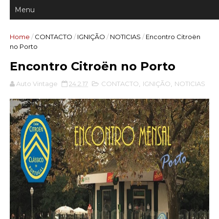
Home
/
CONTACTO
/
IGNIÇÃO
/
NOTICIAS
/
Encontro Citroën
no Porto
Encontro Citroën no Porto
Auto Vintage
24.2.17
CONTACTO
,
IGNIÇÃO
,
NOTICIAS