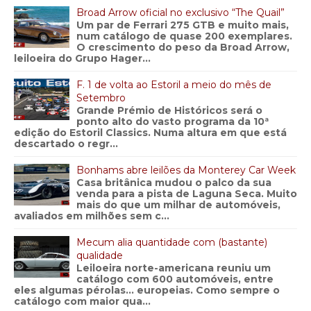
Broad Arrow oficial no exclusivo “The Quail”
Um par de Ferrari 275 GTB e muito mais,
num catálogo de quase 200 exemplares.
O crescimento do peso da Broad Arrow,
leiloeira do Grupo Hager...
F. 1 de volta ao Estoril a meio do mês de
Setembro
Grande Prémio de Históricos será o
ponto alto do vasto programa da 10ª
edição do Estoril Classics. Numa altura em que está
descartado o regr...
Bonhams abre leilões da Monterey Car Week
Casa britânica mudou o palco da sua
venda para a pista de Laguna Seca. Muito
mais do que um milhar de automóveis,
avaliados em milhões sem c...
Mecum alia quantidade com (bastante)
qualidade
Leiloeira norte-americana reuniu um
catálogo com 600 automóveis, entre
eles algumas pérolas… europeias. Como sempre o
catálogo com maior qua...