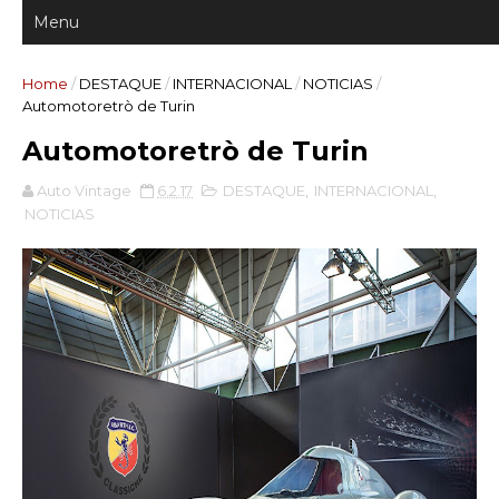
Home
/
DESTAQUE
/
INTERNACIONAL
/
NOTICIAS
/
Automotoretrò de Turin
Automotoretrò de Turin
Auto Vintage
6.2.17
DESTAQUE
,
INTERNACIONAL
,
NOTICIAS