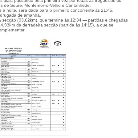
s dias, passando pela primeira vez por todas as freguesias do
ços de Soure, Montemor-o-Velho e Cantanhede.
e à noite, será dada para o primeiro concorrente às 21:45,
madrugada de amanhã.
da secção (93,62km), que termina às 12:34 — partidas e chegadas
44,93km da derradeira secção (partida às 14:15), a que se
Complementar.