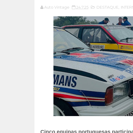
Auto Vintage
24.7.25
DESTAQUE
,
INTER
Cinco equipas portuguesas particip