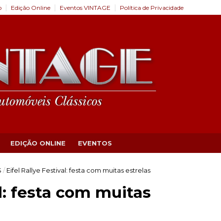
o
Edição Online
Eventos VINTAGE
Política de Privacidade
EDIÇÃO ONLINE
EVENTOS
S
/
Eifel Rallye Festival: festa com muitas estrelas
al: festa com muitas