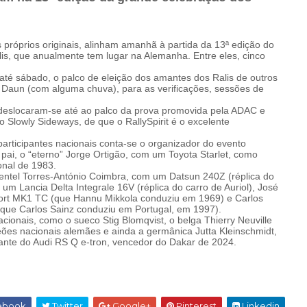
 próprios originais, alinham amanhã à partida da 13ª edição do
alis, que anualmente tem lugar na Alemanha. Entre eles, cinco
, até sábado, o palco de eleição dos amantes dos Ralis de outros
 Daun (com alguma chuva), para as verificações, sessões de
deslocaram-se até ao palco da prova promovida pela ADAC e
o Slowly Sideways, de que o RallySpirit é o excelente
s participantes nacionais conta-se o organizador do evento
pai, o “eterno” Jorge Ortigão, com um Toyota Starlet, como
onal de 1983.
mentel Torres-António Coimbra, com um Datsun 240Z (réplica do
um Lancia Delta Integrale 16V (réplica do carro de Auriol), José
ort MK1 TC (que Hannu Mikkola conduziu em 1969) e Carlos
que Carlos Sainz conduziu em Portugal, em 1997).
ionais, como o sueco Stig Blomqvist, o belga Thierry Neuville
ões nacionais alemães e ainda a germânica Jutta Kleinschmidt,
nte do Audi RS Q e-tron, vencedor do Dakar de 2024.
ebook
Twitter
Google+
Pinterest
Linkedin