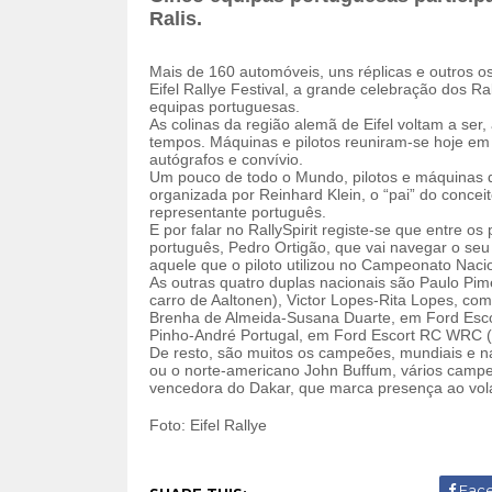
Ralis.
Mais de 160 automóveis, uns réplicas e outros os
Eifel Rallye Festival, a grande celebração dos R
equipas portuguesas.
As colinas da região alemã de Eifel voltam a ser
tempos. Máquinas e pilotos reuniram-se hoje em
autógrafos e convívio.
Um pouco de todo o Mundo, pilotos e máquinas 
organizada por Reinhard Klein, o “pai” do conceit
representante português.
E por falar no RallySpirit registe-se que entre o
português, Pedro Ortigão, que vai navegar o seu 
aquele que o piloto utilizou no Campeonato Naci
As outras quatro duplas nacionais são Paulo Pi
carro de Aaltonen), Victor Lopes-Rita Lopes, com 
Brenha de Almeida-Susana Duarte, em Ford Esc
Pinho-André Portugal, em Ford Escort RC WRC (
De resto, são muitos os campeões, mundiais e nac
ou o norte-americano John Buffum, vários campe
vencedora do Dakar, que marca presença ao vola
Foto: Eifel Rallye
Fac