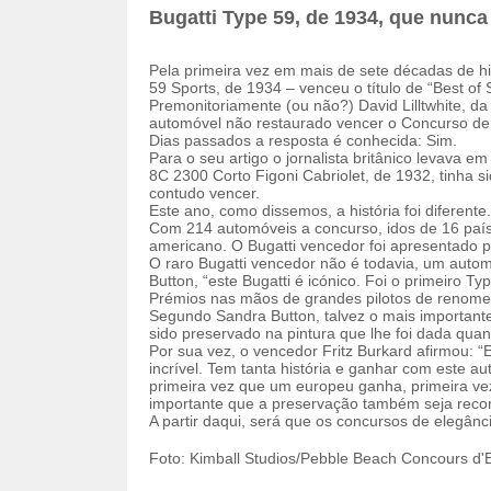
Bugatti Type 59, de 1934, que nunca 
Pela primeira vez em mais de sete décadas de hi
59 Sports, de 1934 – venceu o título de “Best o
Premonitoriamente (ou não?) David Lilltwhite, 
automóvel não restaurado vencer o Concurso de
Dias passados a resposta é conhecida: Sim.
Para o seu artigo o jornalista britânico levava
8C 2300 Corto Figoni Cabriolet, de 1932, tinha si
contudo vencer.
Este ano, como dissemos, a história foi diferente.
Com 214 automóveis a concurso, idos de 16 paíse
americano. O Bugatti vencedor foi apresentado po
O raro Bugatti vencedor não é todavia, um auto
Button, “este Bugatti é icónico. Foi o primeiro Ty
Prémios nas mãos de grandes pilotos de renome 
Segundo Sandra Button, talvez o mais importante s
sido preservado na pintura que lhe foi dada quan
Por sua vez, o vencedor Fritz Burkard afirmou: “Es
incrível. Tem tanta história e ganhar com este a
primeira vez que um europeu ganha, primeira v
importante que a preservação também seja recon
A partir daqui, será que os concursos de elegân
Foto: Kimball Studios/Pebble Beach Concours d'