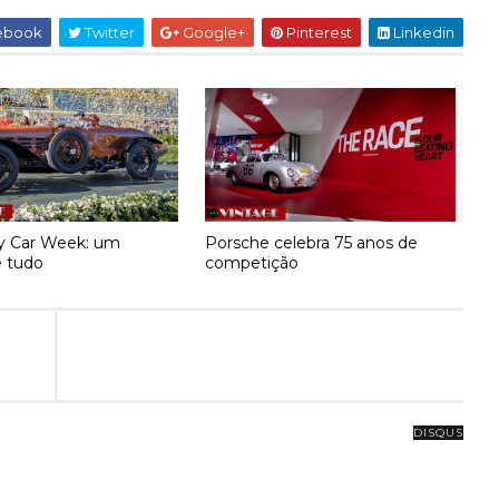
ebook
Twitter
Google+
Pinterest
Linkedin
y Car Week: um
Porsche celebra 75 anos de
 tudo
competição
DISQUS