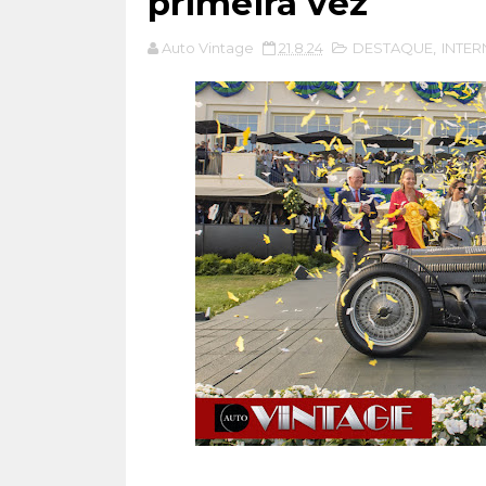
primeira vez
Auto Vintage
21.8.24
DESTAQUE
,
INTER