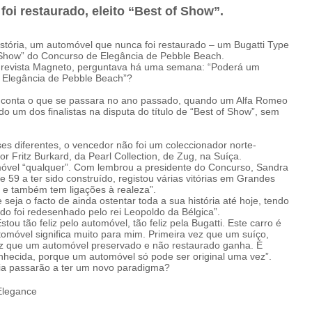
foi restaurado, eleito “Best of Show”.
stória, um automóvel que nunca foi restaurado – um Bugatti Type
f Show” do Concurso de Elegância de Pebble Beach.
da revista Magneto, perguntava há uma semana: “Poderá um
 Elegância de Pebble Beach”?
 em conta o que se passara no ano passado, quando um Alfa Romeo
do um dos finalistas na disputa do título de “Best of Show”, sem
s diferentes, o vencedor não foi um coleccionador norte-
r Fritz Burkard, da Pearl Collection, de Zug, na Suíça.
móvel “qualquer”. Com lembrou a presidente do Concurso, Sandra
pe 59 a ter sido construído, registou várias vitórias em Grandes
e também tem ligações à realeza”.
eja o facto de ainda ostentar toda a sua história até hoje, tendo
do foi redesenhado pelo rei Leopoldo da Bélgica”.
tou tão feliz pelo automóvel, tão feliz pela Bugatti. Este carro é
utomóvel significa muito para mim. Primeira vez que um suíço,
ez que um automóvel preservado e não restaurado ganha. É
hecida, porque um automóvel só pode ser original uma vez”.
cia passarão a ter um novo paradigma?
Elegance