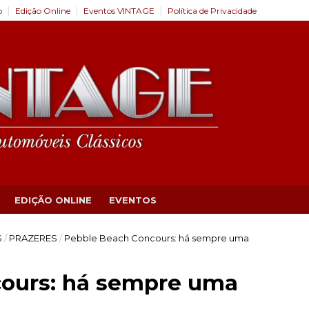
o
Edição Online
Eventos VINTAGE
Política de Privacidade
EDIÇÃO ONLINE
EVENTOS
S
/
PRAZERES
/
Pebble Beach Concours: há sempre uma
ours: há sempre uma