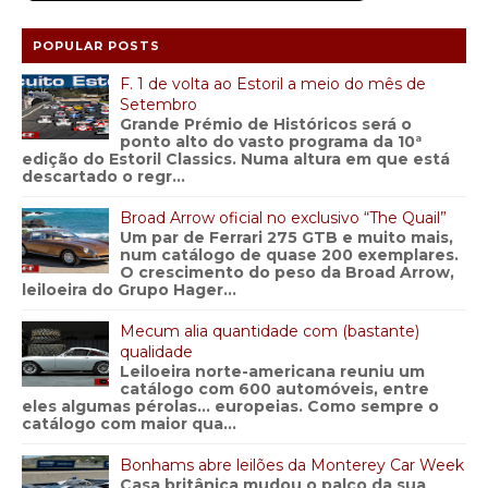
POPULAR POSTS
F. 1 de volta ao Estoril a meio do mês de
Setembro
Grande Prémio de Históricos será o
ponto alto do vasto programa da 10ª
edição do Estoril Classics. Numa altura em que está
descartado o regr...
Broad Arrow oficial no exclusivo “The Quail”
Um par de Ferrari 275 GTB e muito mais,
num catálogo de quase 200 exemplares.
O crescimento do peso da Broad Arrow,
leiloeira do Grupo Hager...
Mecum alia quantidade com (bastante)
qualidade
Leiloeira norte-americana reuniu um
catálogo com 600 automóveis, entre
eles algumas pérolas… europeias. Como sempre o
catálogo com maior qua...
Bonhams abre leilões da Monterey Car Week
Casa britânica mudou o palco da sua