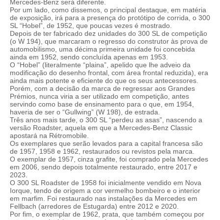
Mercedes-Benz será diferente.
Por um lado, como dissemos, o principal destaque, em matéria
de exposição, irá para a presença do protótipo de corrida, o 300
SL “Hobel”, de 1952, que poucas vezes é mostrado.
Depois de ter fabricado dez unidades do 300 SL de competição
(o W 194), que marcaram o regresso do construtor às prova de
automobilismo, uma décima primeira unidade foi concebida
ainda em 1952, sendo concluída apenas em 1953.
O “Hobel” (literalmente “plaina”, apelido que lhe adveio da
modificação do desenho frontal, com área frontal reduzida), era
ainda mais potente e eficiente do que os seus antecessores.
Porém, com a decisão da marca de regressar aos Grandes
Prémios, nunca viria a ser utilizado em competição, antes
servindo como base de ensinamento para o que, em 1954,
haveria de ser o “Gullwing” (W 198), de estrada.
Três anos mais tarde, o 300 SL “perdeu as asas”, nascendo a
versão Roadster, aquela em que a Mercedes-Benz Classic
apostará na Rétromobile.
Os exemplares que serão levados para a capital francesa são
de 1957, 1958 e 1962, restaurados ou revistos pela marca.
O exemplar de 1957, cinza grafite, foi comprado pela Mercedes
em 2006, sendo depois totalmente restaurado, entre 2017 e
2023.
O 300 SL Roadster de 1958 foi inicialmente vendido em Nova
Iorque, tendo de origem a cor vermelho bombeiro e o interior
em marfim. Foi restaurado nas instalações da Mercedes em
Fellbach (arredores de Estugarda) entre 2012 e 2020.
Por fim, o exemplar de 1962, prata, que também começou por