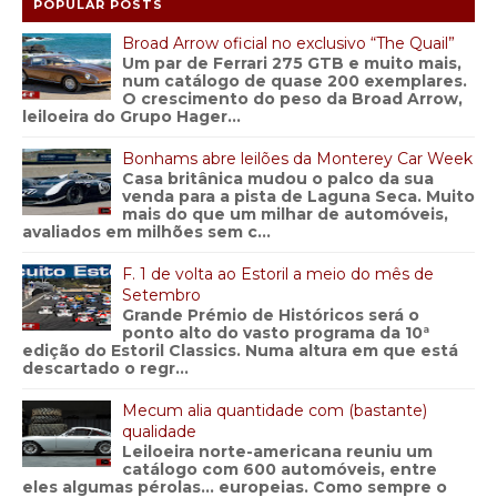
POPULAR POSTS
Broad Arrow oficial no exclusivo “The Quail”
Um par de Ferrari 275 GTB e muito mais,
num catálogo de quase 200 exemplares.
O crescimento do peso da Broad Arrow,
leiloeira do Grupo Hager...
Bonhams abre leilões da Monterey Car Week
Casa britânica mudou o palco da sua
venda para a pista de Laguna Seca. Muito
mais do que um milhar de automóveis,
avaliados em milhões sem c...
F. 1 de volta ao Estoril a meio do mês de
Setembro
Grande Prémio de Históricos será o
ponto alto do vasto programa da 10ª
edição do Estoril Classics. Numa altura em que está
descartado o regr...
Mecum alia quantidade com (bastante)
qualidade
Leiloeira norte-americana reuniu um
catálogo com 600 automóveis, entre
eles algumas pérolas… europeias. Como sempre o