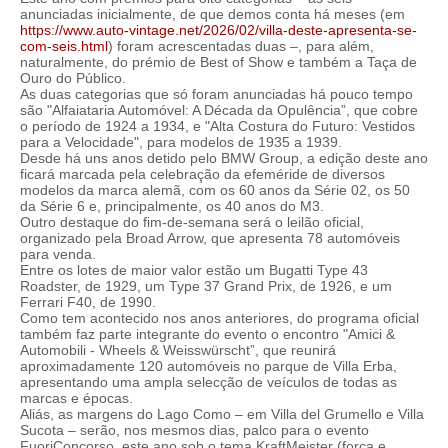
anunciadas inicialmente, de que demos conta há meses (em
https://www.auto-vintage.net/2026/02/villa-deste-apresenta-se-
com-seis.html
) foram acrescentadas duas –, para além,
naturalmente, do prémio de Best of Show e também a Taça de
Ouro do Público.
As duas categorias que só foram anunciadas há pouco tempo
são "Alfaiataria Automóvel: A Década da Opulência”, que cobre
o período de 1924 a 1934, e "Alta Costura do Futuro: Vestidos
para a Velocidade", para modelos de 1935 a 1939.
Desde há uns anos detido pelo BMW Group, a edição deste ano
ficará marcada pela celebração da efeméride de diversos
modelos da marca alemã, com os 60 anos da Série 02, os 50
da Série 6 e, principalmente, os 40 anos do M3.
Outro destaque do fim-de-semana será o leilão oficial,
organizado pela Broad Arrow, que apresenta 78 automóveis
para venda.
Entre os lotes de maior valor estão um Bugatti Type 43
Roadster, de 1929, um Type 37 Grand Prix, de 1926, e um
Ferrari F40, de 1990.
Como tem acontecido nos anos anteriores, do programa oficial
também faz parte integrante do evento o encontro "Amici &
Automobili - Wheels & Weisswürscht”, que reunirá
aproximadamente 120 automóveis no parque de Villa Erba,
apresentando uma ampla selecção de veículos de todas as
marcas e épocas.
Aliás, as margens do Lago Como – em Villa del Grumello e Villa
Sucota – serão, nos mesmos dias, palco para o evento
FuoriConcorso, este ano sob o tema KraftMeister (força e