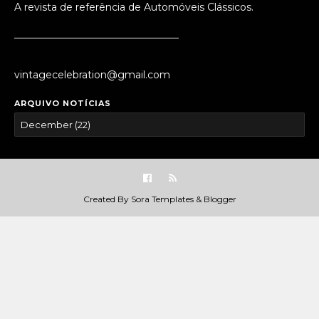
A revista de referência de Automóveis Clássicos.
_________________________________
vintagecelebration@gmail.com
ARQUIVO NOTÍCIAS
Created By
Sora Templates
&
Blogger