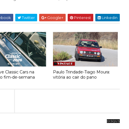
ebook
Twitter
Google+
Pinterest
Linkedin
ve Classic Cars na
Paulo Trindade-Tiago Moura:
no fim-de-semana
vitória ao cair do pano
DISQUS