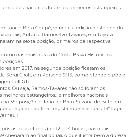
campeões nacionais foram os primeiros estrangeiros.
 em Lancia Beta Coupé, venceu a edição deste ano do
 nacionais, António Ramos-Ivo Tavares, em Toyota
minaram na sexta posição, primeiros da respectiva
omo das mais duras do Costa Brava Historic, os
s posições.
ores em 2017, na segunda posição ficaram os
a-Sergi Giralt, em Porsche 911S, completando o pódio
en Golf GTi.
intos. Ou seja, Ramos-Tavares não só foram os
os melhores estrangeiros…e melhores nacionais.
 na 35ª posição, e João de Brito-Suzana de Brito, em
ue chegaram ao final, registando-se ainda o 13º lugar
Verneuil.
pós as duas etapas (de 12 e 14 horas), nas quais
59 chegaram ao final do rali, o que ilustra bem a dureza