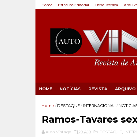
Home
Estatuto Editorial
Ficha Técnica
Arquiv
HOME
NOTÍCIAS
REVISTA
ARQUIVO
Home
/
DESTAQUE
/
INTERNACIONAL
/
NOTICIA
Ramos-Tavares sex
Auto Vintage
29.4.19
DESTAQUE
,
INTER