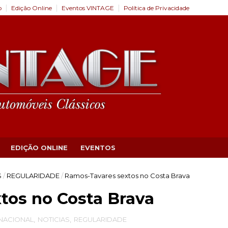
o
Edição Online
Eventos VINTAGE
Política de Privacidade
EDIÇÃO ONLINE
EVENTOS
S
/
REGULARIDADE
/
Ramos-Tavares sextos no Costa Brava
tos no Costa Brava
NACIONAL
,
NOTICIAS
,
REGULARIDADE