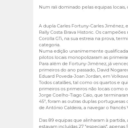
Num rali dominado pelas equipas locais, 
A dupla Carles Fortuny-Carles Jiménez,
Rally Costa Brava Historic. Os campeões
Corolla GTi, na sua estreia na prova, ter
categoria.
Numa edição unanimemente qualificada c
pilotos locais monopolizaram as primeira
Para além de Fortuny-Jiménez, já venced
primeiros do ano passado, David Nogared
Eduard Poveda-Joan Jordan, em Volkswag
Todos catalães, tal como os quartos e qu
primeiros os primeiros não locais como 
Jorge Coelho-Tiago Caio, que terminaram
45º, foram as outras duplas portuguesas q
de António Caldeira, a navegar o francês 
Das 89 equipas que alinharam à partida, a
estavam incluídas 27 "especiais", apenas 