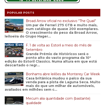
POPULAR POSTS
Broad Arrow oficial no exclusivo “The Quail”
Um par de Ferrari 275 GTB e muito mais,
num catálogo de quase 200 exemplares.
O crescimento do peso da Broad Arrow,
leiloeira do Grupo Hager...
F. 1 de volta ao Estoril a meio do mês de
Setembro
Grande Prémio de Históricos será o
ponto alto do vasto programa da 10ª
edição do Estoril Classics. Numa altura em que está
descartado o regr...
Bonhams abre leilões da Monterey Car Week
Casa britânica mudou o palco da sua
venda para a pista de Laguna Seca. Muito
mais do que um milhar de automóveis,
avaliados em milhões sem c...
Mecum alia quantidade com (bastante)
qualidade