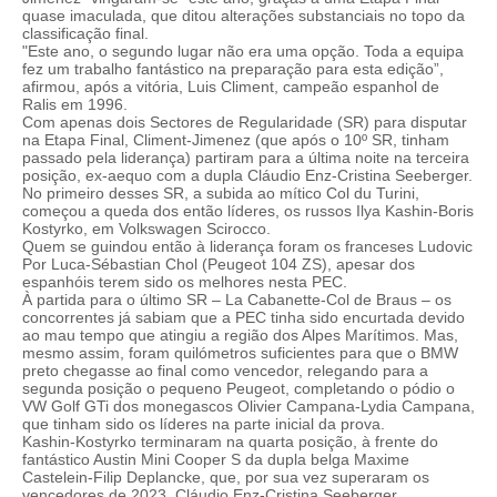
quase imaculada, que ditou alterações substanciais no topo da
classificação final.
"Este ano, o segundo lugar não era uma opção. Toda a equipa
fez um trabalho fantástico na preparação para esta edição”,
afirmou, após a vitória, Luis Climent, campeão espanhol de
Ralis em 1996.
Com apenas dois Sectores de Regularidade (SR) para disputar
na Etapa Final, Climent-Jimenez (que após o 10º SR, tinham
passado pela liderança) partiram para a última noite na terceira
posição, ex-aequo com a dupla Cláudio Enz-Cristina Seeberger.
No primeiro desses SR, a subida ao mítico Col du Turini,
começou a queda dos então líderes, os russos Ilya Kashin-Boris
Kostyrko, em Volkswagen Scirocco.
Quem se guindou então à liderança foram os franceses Ludovic
Por Luca-Sébastian Chol (Peugeot 104 ZS), apesar dos
espanhóis terem sido os melhores nesta PEC.
À partida para o último SR – La Cabanette-Col de Braus – os
concorrentes já sabiam que a PEC tinha sido encurtada devido
ao mau tempo que atingiu a região dos Alpes Marítimos. Mas,
mesmo assim, foram quilómetros suficientes para que o BMW
preto chegasse ao final como vencedor, relegando para a
segunda posição o pequeno Peugeot, completando o pódio o
VW Golf GTi dos monegascos Olivier Campana-Lydia Campana,
que tinham sido os líderes na parte inicial da prova.
Kashin-Kostyrko terminaram na quarta posição, à frente do
fantástico Austin Mini Cooper S da dupla belga Maxime
Castelein-Filip Deplancke, que, por sua vez superaram os
vencedores de 2023, Cláudio Enz-Cristina Seeberger.