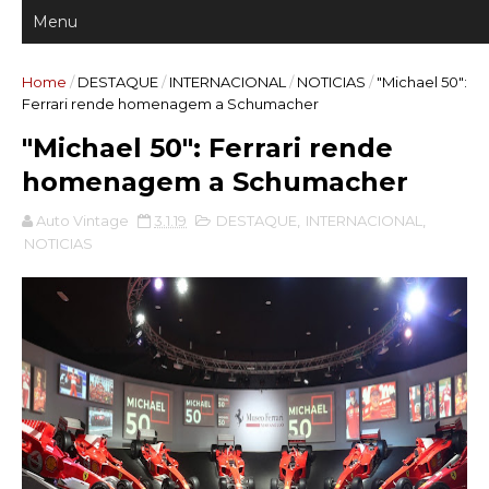
Home
/
DESTAQUE
/
INTERNACIONAL
/
NOTICIAS
/
"Michael 50":
Ferrari rende homenagem a Schumacher
"Michael 50": Ferrari rende
homenagem a Schumacher
Auto Vintage
3.1.19
DESTAQUE
,
INTERNACIONAL
,
NOTICIAS