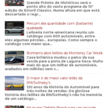
Grande Prémio de Históricos será o
ponto alto do vasto programa da 10ª
edição do Estoril Classics. Numa altura em que está
descartado o regr...
Mecum alia quantidade com (bastante)
qualidade
Leiloeira norte-americana reuniu um
catálogo com 600 automóveis, entre
eles algumas pérolas… europeias. Como sempre o
catálogo com maior qua...
Bonhams abre leilões da Monterey Car Week
Casa britânica mudou o palco da sua
venda para a pista de Laguna Seca. Muito
mais do que um milhar de automóveis,
avaliados em milhões sem c...
O maior e de maior valor leilão da
RM/Sotheby’s
120 anos da História do Automóvel para
três noites de vendas. Da gloriosa
história dos leilões da RM/Sotheby’s não há memória
de um catálogo...
Miura em Pebble Beach para um recorde