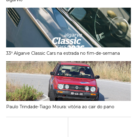
33º Algarve Classic Cars na estrada no fim-de-semana
Paulo Trindade-Tiago Moura: vitória ao cair do pano