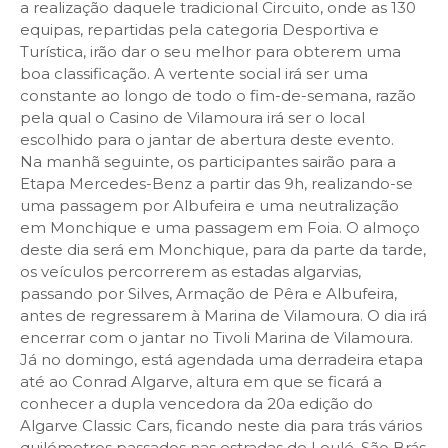
a realização daquele tradicional Circuito, onde as 130
equipas, repartidas pela categoria Desportiva e
Turística, irão dar o seu melhor para obterem uma
boa classificação. A vertente social irá ser uma
constante ao longo de todo o fim-de-semana, razão
pela qual o Casino de Vilamoura irá ser o local
escolhido para o jantar de abertura deste evento.
Na manhã seguinte, os participantes sairão para a
Etapa Mercedes-Benz a partir das 9h, realizando-se
uma passagem por Albufeira e uma neutralização
em Monchique e uma passagem em Foia. O almoço
deste dia será em Monchique, para da parte da tarde,
os veículos percorrerem as estadas algarvias,
passando por Silves, Armação de Pêra e Albufeira,
antes de regressarem à Marina de Vilamoura. O dia irá
encerrar com o jantar no Tivoli Marina de Vilamoura.
Já no domingo, está agendada uma derradeira etapa
até ao Conrad Algarve, altura em que se ficará a
conhecer a dupla vencedora da 20a edição do
Algarve Classic Cars, ficando neste dia para trás vários
quilómetros passados nas estradas de Loulé, São Brás