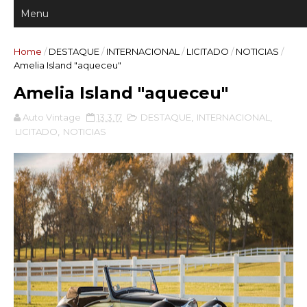
Home
/
DESTAQUE
/
INTERNACIONAL
/
LICITADO
/
NOTICIAS
/
Amelia Island "aqueceu"
Amelia Island "aqueceu"
Auto Vintage
13.3.17
DESTAQUE
,
INTERNACIONAL
,
LICITADO
,
NOTICIAS