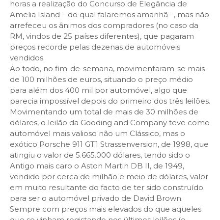
horas a realização do Concurso de Elegância de
Amelia Island – do qual falaremos amanhã –, mas não
arrefeceu os ânimos dos compradores (no caso da
RM, vindos de 25 países diferentes), que pagaram
preços recorde pelas dezenas de automóveis
vendidos.
Ao todo, no fim-de-semana, movimentaram-se mais
de 100 milhões de euros, situando o preço médio
para além dos 400 mil por automóvel, algo que
parecia impossível depois do primeiro dos três leilões.
Movimentando um total de mais de 30 milhões de
dólares, o leilão da Gooding and Company teve como
automóvel mais valioso não um Clássico, mas o
exótico Porsche 911 GT1 Strassenversion, de 1998, que
atingiu o valor de 5.665.000 dólares, tendo sido o
Antigo mais caro o Aston Martin DB II, de 1949,
vendido por cerca de milhão e meio de dólares, valor
em muito resultante do facto de ter sido construído
para ser o automóvel privado de David Brown.
Sempre com preços mais elevados do que aqueles
que se vinham registando nos últimos leilões (e