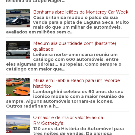
leiloeira do Grupo Hager...
Bonhams abre leilões da Monterey Car Week
Casa britânica mudou o palco da sua
venda para a pista de Laguna Seca. Muito
mais do que um milhar de automóveis,
avaliados em milhões sem c...
Mecum alia quantidade com (bastante)
qualidade
Leiloeira norte-americana reuniu um
catálogo com 600 automóveis, entre
eles algumas pérolas… europeias. Como sempre o
catálogo com maior qua...
Miura em Pebble Beach para um recorde
histórico
Lamborghini celebra os 60 anos do seu
icónico modelo com a maior reunião de
sempre. Alguns automóveis tornam-se ícones.
Outros redefinem a h...
O maior e de maior valor leilão da
RM/Sotheby’s
120 anos da História do Automóvel para
três noites de vendas. Da gloriosa