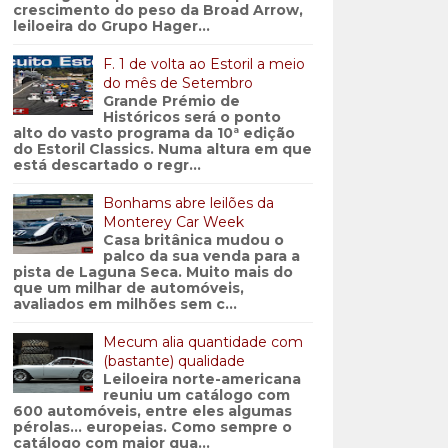
crescimento do peso da Broad Arrow,
leiloeira do Grupo Hager...
F. 1 de volta ao Estoril a meio
do mês de Setembro
Grande Prémio de
Históricos será o ponto
alto do vasto programa da 10ª edição
do Estoril Classics. Numa altura em que
está descartado o regr...
Bonhams abre leilões da
Monterey Car Week
Casa britânica mudou o
palco da sua venda para a
pista de Laguna Seca. Muito mais do
que um milhar de automóveis,
avaliados em milhões sem c...
Mecum alia quantidade com
(bastante) qualidade
Leiloeira norte-americana
reuniu um catálogo com
600 automóveis, entre eles algumas
pérolas… europeias. Como sempre o
catálogo com maior qua...