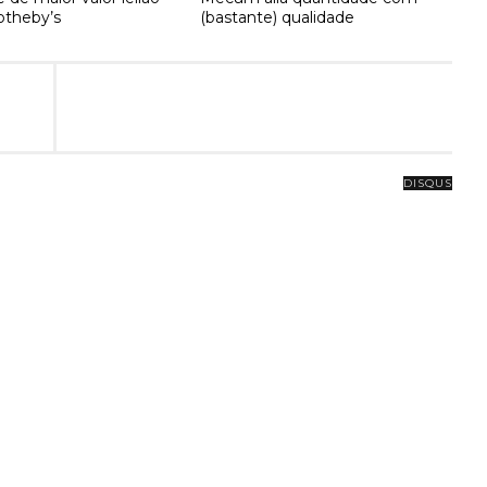
theby’s
(bastante) qualidade
DISQUS