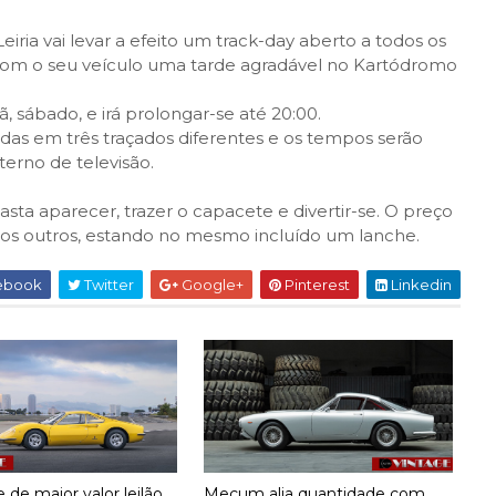
ria vai levar a efeito um track-day aberto a todos os
com o seu veículo uma tarde agradável no Kartódromo
, sábado, e irá prolongar-se até 20:00.
as em três traçados diferentes e os tempos serão
terno de televisão.
asta aparecer, trazer o capacete e divertir-se. O preço
 os outros, estando no mesmo incluído um lanche.
ebook
Twitter
Google+
Pinterest
Linkedin
 de maior valor leilão
Mecum alia quantidade com