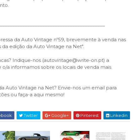
nto.
––––––––––––––––––––––––––––––––––––––––––
pressa da Auto Vintage nº59, brevemente à venda nas
s da edição da Auto Vintage na Net".
cas? Indique-nos (autovintage@write-on.pt) a
 o/a informamos sobre os locais de venda mais
) da Auto Vintage na Net? Envie-nos um email para
tões ou faça-a aqui mesmo!
ebook
Twitter
Google+
Pinterest
Linkedin