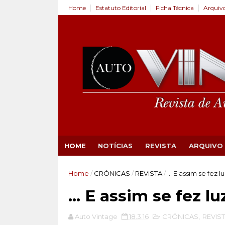
Home
Estatuto Editorial
Ficha Técnica
Arquiv
HOME
NOTÍCIAS
REVISTA
ARQUIVO
Home
/
CRÓNICAS
/
REVISTA
/
… E assim se fez luz
… E assim se fez luz
Auto Vintage
18.3.16
CRÓNICAS
,
REVIS