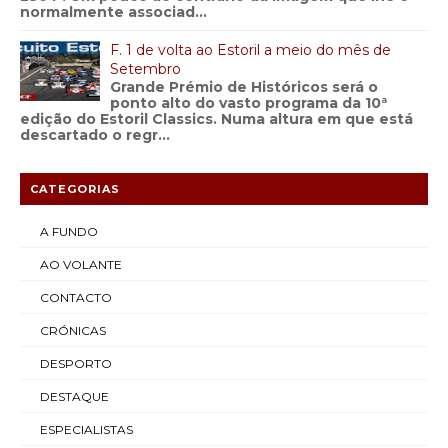
normalmente associad...
F. 1 de volta ao Estoril a meio do mês de
Setembro
Grande Prémio de Históricos será o
ponto alto do vasto programa da 10ª
edição do Estoril Classics. Numa altura em que está
descartado o regr...
CATEGORIAS
A FUNDO
AO VOLANTE
CONTACTO
CRÓNICAS
DESPORTO
DESTAQUE
ESPECIALISTAS