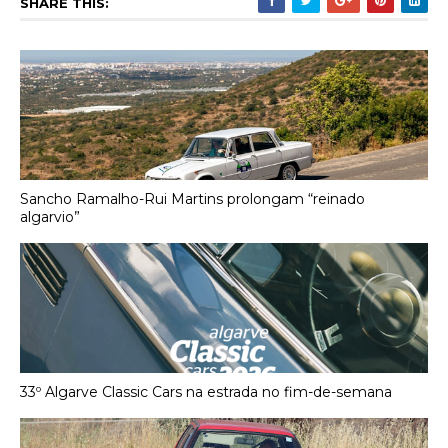
SHARE THIS:
Sancho Ramalho-Rui Martins prolongam “reinado
algarvio”
33º Algarve Classic Cars na estrada no fim-de-semana