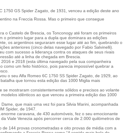
C 1750 GS Spider Zagato, de 1931, venceu a edição deste ano
argentino na Freccia Rossa. Mas o primeiro que consegue
ara o Castelo de Brescia, os Tonconogy até foram os primeiros
am o primeiro lugar para a dupla que dominara as edições
te, os argentinos seguraram esse lugar até ao fim, quebrando o
ções anteriores (cinco delas navegado por Fabio Salvinelli).
deu com sucesso a liderança contra os ataques de seus rivais
pressão até a linha de chegada em Brescia.
 2016 e 2018 (esta última navegado pela sua companheira
do como um feito histórico, pois parecia impossível quebrar a
esco.
levou o seu Alfa Romeo 6C 1750 SS Spider Zagato, de 1929, ao
 batalha que tornou esta edição das 1000 Miglia mais
e se mostraram consistentemente sólidos e precisos ao volante
odelos idênticos ao que venceu a primeira edição das 1000
e Dame, que mais uma vez foi para Silvia Marini, acompanhada
MM Spider, de 1947.
A enorme caravana, de 430 automóveis, fez o seu emocionante
 da Viale Venezia após percorrer cerca de 2.000 quilómetros de
o de 144 provas cronometradas e oito provas de média com a
confirmando a Freccia Rossa como “A corrida mais bela do