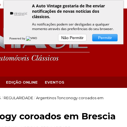
o
Edição Online
Eventos VINTAGE
Política de Privacidade
A Auto Vintage gostaria de lhe enviar
notificações de novas notícias dos
clássicos.
As notificações podem ser desligadas a qualquer
momento através das preferências do seu browser.
Não Permitir
Permitir
Powered by
EDIÇÃO ONLINE
EVENTOS
S
/
REGULARIDADE
/
Argentinos Tonconogy coroados em
ogy coroados em Brescia