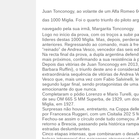
Juan Tonconogy, ao volante de um Alfa Romeo 6
das 1000 Miglia. Foi o quarto triunfo do piloto 
navegado pela sua irmã, Margarita Tonconogy.
Logo no início da prova, com os troços a subir p
líderes destas 1000 Miglia. Mas, depois, perder
anteriores. Regressando ao comando, mais à fren
“reinado” de Andrea Vesco, vencedor das seis edi
Na recta final da prova, a dupla argentina defen
mais próximos, confirmando a sua resistência à 
Depois das vitórias de Juan Tonconogy em 2013,
Barbara Ruffini), o triunfo deste ano é considera
extraordinária sequência de vitórias de Andrea V
Vesco que, mais uma vez com Fabio Salvinelli, 
segundo lugar final, sendo protagonistas de uma
emocionante do que nunca.
Completaram o pódio Lorenzo e Mario Turelli, qu
de seu OM 665 S MM Superba, de 1929, um dos m
Miglia, em 1927.
Surpresas não houve, entretanto, na Coppa dell
por Francesca Ruggeri, com um Cisitalia 202 S 
Fechou-se assim o círculo onde tudo começou. 
retorno a Brescia, passando pela histórica rampa
estradas deslumbrantes.
Cinco etapas intensas, que combinaram o desafi
beleza intemporal das paisagens atravessadas, 