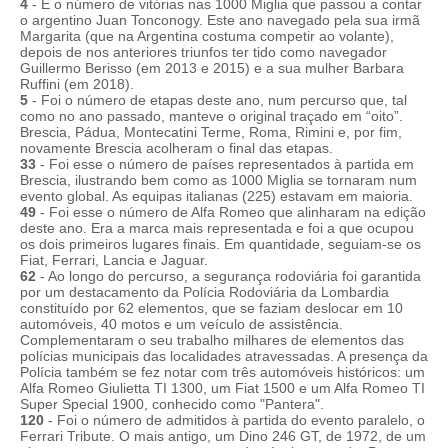
4
- É o número de vitórias nas 1000 Miglia que passou a contar
o argentino Juan Tonconogy. Este ano navegado pela sua irmã
Margarita (que na Argentina costuma competir ao volante),
depois de nos anteriores triunfos ter tido como navegador
Guillermo Berisso (em 2013 e 2015) e a sua mulher Barbara
Ruffini (em 2018).
5
- Foi o número de etapas deste ano, num percurso que, tal
como no ano passado, manteve o original traçado em “oito”.
Brescia, Pádua, Montecatini Terme, Roma, Rimini e, por fim,
novamente Brescia acolheram o final das etapas.
33
- Foi esse o número de países representados à partida em
Brescia, ilustrando bem como as 1000 Miglia se tornaram num
evento global. As equipas italianas (225) estavam em maioria.
49
- Foi esse o número de Alfa Romeo que alinharam na edição
deste ano. Era a marca mais representada e foi a que ocupou
os dois primeiros lugares finais. Em quantidade, seguiam-se os
Fiat, Ferrari, Lancia e Jaguar.
62
- Ao longo do percurso, a segurança rodoviária foi garantida
por um destacamento da Polícia Rodoviária da Lombardia
constituído por 62 elementos, que se faziam deslocar em 10
automóveis, 40 motos e um veículo de assistência.
Complementaram o seu trabalho milhares de elementos das
polícias municipais das localidades atravessadas. A presença da
Polícia também se fez notar com três automóveis históricos: um
Alfa Romeo Giulietta TI 1300, um Fiat 1500 e um Alfa Romeo TI
Super Special 1900, conhecido como "Pantera".
120
- Foi o número de admitidos à partida do evento paralelo, o
Ferrari Tribute. O mais antigo, um Dino 246 GT, de 1972, de um