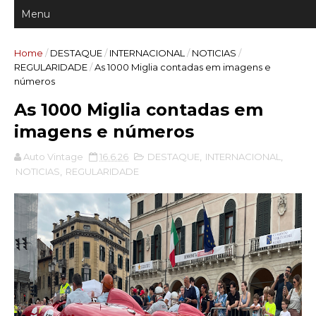
Home
/
DESTAQUE
/
INTERNACIONAL
/
NOTICIAS
/
REGULARIDADE
/
As 1000 Miglia contadas em imagens e
números
As 1000 Miglia contadas em
imagens e números
Auto Vintage
16.6.26
DESTAQUE
,
INTERNACIONAL
,
NOTICIAS
,
REGULARIDADE