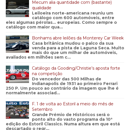
Mecum alia quantidade com (bastante)
qualidade
Leiloeira norte-americana reuniu um
catálogo com 600 automóveis, entre
eles algumas pérolas… europeias. Como sempre o
catálogo com maior qua...
Bonhams abre leilões da Monterey Car Week
Casa britânica mudou o palco da sua
venda para a pista de Laguna Seca. Muito
mais do que um milhar de automóveis,
avaliados em milhões sem c...
Catálogo da Gooding/Christie’s aposta forte
na competição
Do vencedor das 500 Milhas de
Indianapolis de 1931 ao primeiro Ferrari
250 P. Um pouco ao contrário da imagem que lhe é
normalmente associad...
F. 1 de volta ao Estoril a meio do mês de
Setembro
Grande Prémio de Históricos será o
ponto alto do vasto programa da 10ª
edição do Estoril Classics. Numa altura em que está
descartado o regr...