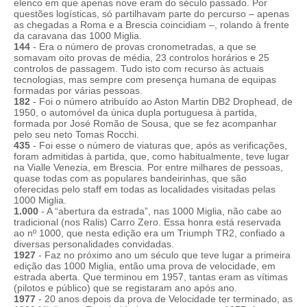
elenco em que apenas nove eram do século passado. Por
questões logísticas, só partilhavam parte do percurso – apenas
as chegadas a Roma e a Brescia coincidiam –, rolando à frente
da caravana das 1000 Miglia.
144
- Era o número de provas cronometradas, a que se
somavam oito provas de média, 23 controlos horários e 25
controlos de passagem. Tudo isto com recurso às actuais
tecnologias, mas sempre com presença humana de equipas
formadas por várias pessoas.
182
- Foi o número atribuído ao Aston Martin DB2 Drophead, de
1950, o automóvel da única dupla portuguesa à partida,
formada por José Romão de Sousa, que se fez acompanhar
pelo seu neto Tomas Rocchi.
435
- Foi esse o número de viaturas que, após as verificações,
foram admitidas à partida, que, como habitualmente, teve lugar
na Vialle Venezia, em Brescia. Por entre milhares de pessoas,
quase todas com as populares bandeirinhas, que são
oferecidas pelo staff em todas as localidades visitadas pelas
1000 Miglia.
1.000
- A “abertura da estrada”, nas 1000 Miglia, não cabe ao
tradicional (nos Ralis) Carro Zero. Essa honra está reservada
ao nº 1000, que nesta edição era um Triumph TR2, confiado a
diversas personalidades convidadas.
1927
- Faz no próximo ano um século que teve lugar a primeira
edição das 1000 Miglia, então uma prova de velocidade, em
estrada aberta. Que terminou em 1957, tantas eram as vítimas
(pilotos e público) que se registaram ano após ano.
1977
- 20 anos depois da prova de Velocidade ter terminado, as