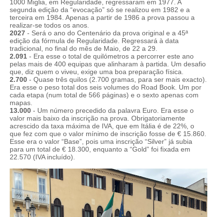
1000 Miglia, em Regularidade, regressaram em 1977. A
segunda edição da “evocação” só se realizou em 1982 e a
terceira em 1984. Apenas a partir de 1986 a prova passou a
realizar-se todos os anos.
2027
- Será o ano do Centenário da prova original e a 45ª
edição da fórmula de Regularidade. Regressará à data
tradicional, no final do mês de Maio, de 22 a 29.
2.091
- Era esse o total de quilómetros a percorrer este ano
pelas mais de 400 equipas que alinharam à partida. Um desafio
que, diz quem o viveu, exige uma boa preparação física.
2.700
- Quase três quilos (2.700 gramas, para ser mais exacto).
Era esse o peso total dos seis volumes do Road Book. Um por
cada etapa (num total de 566 páginas) e o sexto apenas com
mapas.
13.000
- Um número precedido da palavra Euro. Era esse o
valor mais baixo da inscrição na prova. Obrigatoriamente
acrescido da taxa máxima de IVA, que em Itália é de 22%, o
que fez com que o valor mínimo de inscrição fosse de € 15.860.
Esse era o valor “Base”, pois uma inscrição “Silver” já subia
para um total de € 18.300, enquanto a “Gold” foi fixada em
22.570 (IVA incluído).