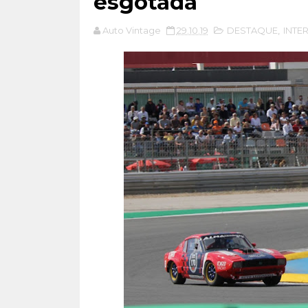
esgotada
Auto Vintage
29.10.19
DESTAQUE
,
INTE