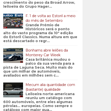
crescimento do peso da Broad Arrow,
leiloeira do Grupo Hager...
F. 1 de volta ao Estoril a meio
do mês de Setembro
Grande Prémio de
Históricos será o ponto
alto do vasto programa da 10ª edição
do Estoril Classics. Numa altura em que
está descartado o regr...
Bonhams abre leilões da
Monterey Car Week
Casa britânica mudou o
palco da sua venda para a
pista de Laguna Seca. Muito mais do
que um milhar de automóveis,
avaliados em milhões sem c...
Mecum alia quantidade com
(bastante) qualidade
Leiloeira norte-americana
reuniu um catálogo com
600 automóveis, entre eles algumas
pérolas… europeias. Como sempre o
catálogo com maior qua...