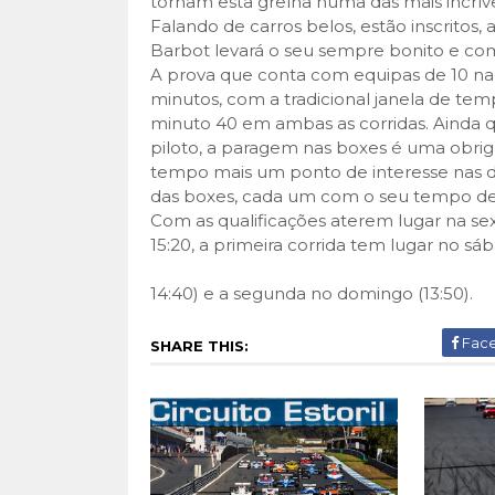
tornam esta grelha numa das mais incrív
Falando de carros belos, estão inscritos,
Barbot levará o seu sempre bonito e com
A prova que conta com equipas de 10 naci
minutos, com a tradicional janela de tem
minuto 40 em ambas as corridas. Ainda qu
piloto, a paragem nas boxes é uma obriga
tempo mais um ponto de interesse nas du
das boxes, cada um com o seu tempo d
Com as qualificações aterem lugar na sexta
15:20, a primeira corrida tem lugar no sáb
14:40) e a segunda no domingo (13:50).
Fac
SHARE THIS: