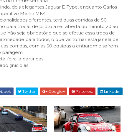
eis do fim-de-semana.
 ainda, dois elegantes Jaguar E-Type, enquanto Carlos
petitivo Merlin MK4.
onalidades diferentes, terá duas corridas de 50
po para trocar de piloto a ser aberta do minuto 20 ao
e não seja obrigatório que se efetue essa troca de
toriedade para todos, o que vai tornar esta janela de
as corridas, com as 50 equipas a entrarem e saírem
e paragem.
-feira, a partir das
ado (início às
ebook
Twitter
Google+
Pinterest
Linkedin