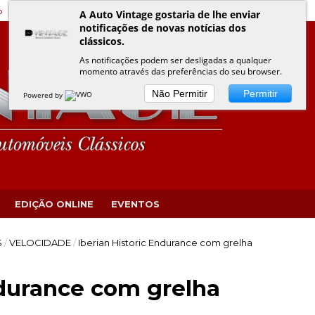
o
Edição Online
Eventos VINTAGE
Política de Privacidade
A Auto Vintage gostaria de lhe enviar
notificações de novas notícias dos
clássicos.
As notificações podem ser desligadas a qualquer
momento através das preferências do seu browser.
Não Permitir
Permitir
Powered by
EDIÇÃO ONLINE
EVENTOS
S
/
VELOCIDADE
/
Iberian Historic Endurance com grelha
ndurance com grelha