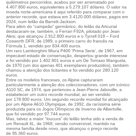
quilómetros percorridos, acabou por ser arrematado por
4.407.800 euros, equivalentes a 5.279.107 dólares. O valor na
moeda norte-americana é aqui referido para comparar com o
anterior recorde, que estava em 3.4120.000 dólares, pagos em
2024, num leilão da Barrett-Jackson.
Para além do “campeão” germânico, do leilão da Artcurial
destacaram-se, também, o Ferrari F92A, pilotado por Jean
Alesi, que alcançou 2.912.800 euros e o Tyrrell 018 – Ford
Cosworth DFR, de 1989, o primeiro carro do francês na
Fórmula 1, vendido por 834.400 euros.
Um raro Lamborghini Miura P400 'Prima Serie’, de 1967, em
impecável estado de conservação, despertou grande interesse
e foi vendido por 1.402.801 euros e um De Tomaso Mangusta,
de 1970 (um dos apenas 401 exemplares produzidos), também
chamou a atenção dos licitantes e foi vendido por 280.120
euros.
Entre os modelos franceses, os Alpine capturaram
particularmente a atenção dos coleccionadores, com um icónico
A110 SC, de 1974, que pertenceu a Jean-Pierre Jabouille, a
estabelecer um outro recorde mundial, ao ser vendido
por 178.800 euros. Um segundo recorde mundial foi alcançado
por um Alpine A610 Olympique, de 1992, da raríssima série
produzida para os Jogos Olímpicos de Inverno de Albertville,
que foi vendido por 97.744 euros.
Mas, talvez a maior “loucura” do leilão tenha sido a venda de
um Renault 4L, de 1968, versão conversível, mantido na
mesma família desde novo, que alcançou o preço recorde
de 95.360 euros.