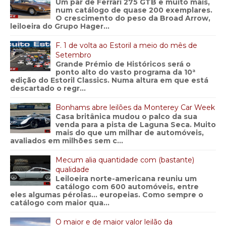
Um par de Ferrari 275 GTB e muito mais,
num catálogo de quase 200 exemplares.
O crescimento do peso da Broad Arrow,
leiloeira do Grupo Hager...
F. 1 de volta ao Estoril a meio do mês de
Setembro
Grande Prémio de Históricos será o
ponto alto do vasto programa da 10ª
edição do Estoril Classics. Numa altura em que está
descartado o regr...
Bonhams abre leilões da Monterey Car Week
Casa britânica mudou o palco da sua
venda para a pista de Laguna Seca. Muito
mais do que um milhar de automóveis,
avaliados em milhões sem c...
Mecum alia quantidade com (bastante)
qualidade
Leiloeira norte-americana reuniu um
catálogo com 600 automóveis, entre
eles algumas pérolas… europeias. Como sempre o
catálogo com maior qua...
O maior e de maior valor leilão da