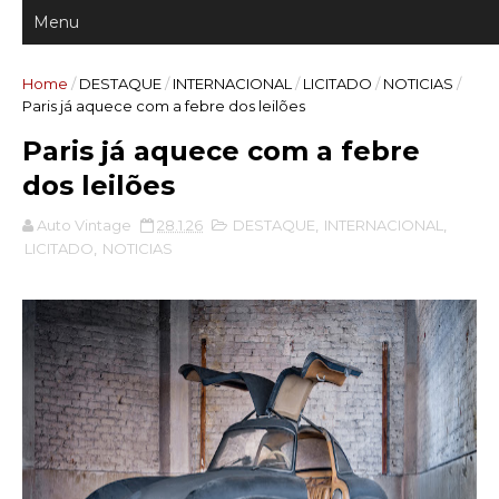
Home
/
DESTAQUE
/
INTERNACIONAL
/
LICITADO
/
NOTICIAS
/
Paris já aquece com a febre dos leilões
Paris já aquece com a febre
dos leilões
Auto Vintage
28.1.26
DESTAQUE
,
INTERNACIONAL
,
LICITADO
,
NOTICIAS