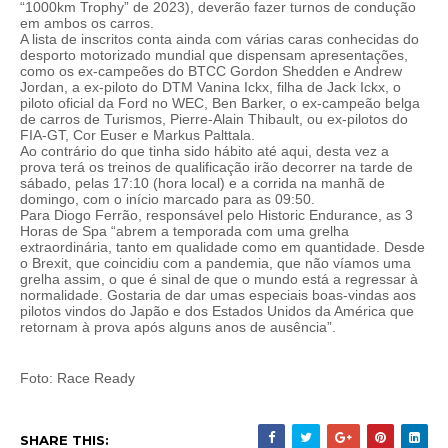
“1000km Trophy” de 2023), deverão fazer turnos de condução
em ambos os carros.
A lista de inscritos conta ainda com várias caras conhecidas do
desporto motorizado mundial que dispensam apresentações,
como os ex-campeões do BTCC Gordon Shedden e Andrew
Jordan, a ex-piloto do DTM Vanina Ickx, filha de Jack Ickx, o
piloto oficial da Ford no WEC, Ben Barker, o ex-campeão belga
de carros de Turismos, Pierre-Alain Thibault, ou ex-pilotos do
FIA-GT, Cor Euser e Markus Palttala.
Ao contrário do que tinha sido hábito até aqui, desta vez a
prova terá os treinos de qualificação irão decorrer na tarde de
sábado, pelas 17:10 (hora local) e a corrida na manhã de
domingo, com o início marcado para as 09:50.
Para Diogo Ferrão, responsável pelo Historic Endurance, as 3
Horas de Spa “abrem a temporada com uma grelha
extraordinária, tanto em qualidade como em quantidade. Desde
o Brexit, que coincidiu com a pandemia, que não víamos uma
grelha assim, o que é sinal de que o mundo está a regressar à
normalidade. Gostaria de dar umas especiais boas-vindas aos
pilotos vindos do Japão e dos Estados Unidos da América que
retornam à prova após alguns anos de ausência”.
Foto: Race Ready
SHARE THIS: