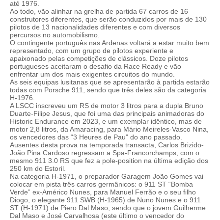
até 1976.
Ao todo, vão alinhar na grelha de partida 67 carros de 16
construtores diferentes, que serão conduzidos por mais de 130
pilotos de 13 nacionalidades diferentes e com diversos
percursos no automobilismo.
O contingente português nas Ardenas voltará a estar muito bem
representado, com um grupo de pilotos experiente e
apaixonado pelas competições de clássicos. Doze pilotos
portugueses aceitaram o desafio da Race Ready e vão
enfrentar um dos mais exigentes circuitos do mundo.
As seis equipas lusitanas que se apresentarão à partida estarão
todas com Porsche 911, sendo que três deles são da categoria
H-1976.
A LSCC inscreveu um RS de motor 3 litros para a dupla Bruno
Duarte-Filipe Jesus, que foi uma das principais animadoras do
Historic Endurance em 2023, e um exemplar idêntico, mas de
motor 2,8 litros, da Amaracing, para Mário Meireles-Vasco Nina,
os vencedores das “3 Heures de Pau” do ano passado.
Ausentes desta prova na temporada transacta, Carlos Brizido-
João Pina Cardoso regressam a Spa-Francorchamps, com o
mesmo 911 3.0 RS que fez a pole-position na última edição dos
250 km do Estoril.
Na categoria H-1971, o preparador Garagem João Gomes vai
colocar em pista três carros germânicos: o 911 ST “Bomba
Verde” ex-Américo Nunes, para Manuel Ferrão e o seu filho
Diogo, o elegante 911 SWB (H-1965) de Nuno Nunes e o 911
ST (H-1971) de Piero Dal Maso, sendo que o jovem Guilherme
Dal Maso e José Carvalhosa (este último o vencedor do