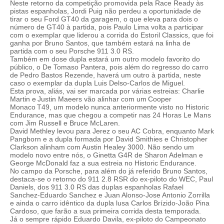
Neste retorno da competição promovida pela Race Ready às
pistas espanholas, Jordi Puig não perdeu a oportunidade de
tirar o seu Ford GT40 da garagem, o que eleva para dois o
número de GT40 à partida, pois Paulo Lima volta a participar
com o exemplar que liderou a corrida do Estoril Classics, que foi
ganha por Bruno Santos, que também estará na linha de
partida com o seu Porsche 911 3.0 RS.
Também em dose dupla estará um outro modelo favorito do
público, o De Tomaso Pantera, pois além do regresso do carro
de Pedro Bastos Rezende, haverá um outro à partida, neste
caso o exemplar da dupla Luis Delso-Carlos de Miguel.
Esta prova, aliás, vai ser marcada por várias estreias: Charlie
Martin e Justin Maeers vão alinhar com um Cooper
Monaco T49, um modelo nunca anteriormente visto no Historic
Endurance, mas que chegou a competir nas 24 Horas Le Mans
com Jim Russell e Bruce McLaren.
David Methley levou para Jerez o seu AC Cobra, enquanto Mark
Pangborn e a dupla formada por David Smithies e Christopher
Clarkson alinham com Austin Healey 3000. Não sendo um
modelo novo entre nós, o Ginetta G4R de Sharon Adelman e
George McDonald faz a sua estreia no Historic Endurance.
No campo da Porsche, para além do já referido Bruno Santos,
destaca-se o retorno do 911 2.8 RSR do ex-piloto do WEC, Paul
Daniels, dos 911 3.0 RS das duplas espanholas Rafael
Sanchez-Eduardo Sanchez e Juan Alonso-Jose Antonio Zorrilla
e ainda o carro idêntico da dupla lusa Carlos Brízido-João Pina
Cardoso, que farão a sua primeira corrida desta temporada.
Já o sempre rápido Eduardo Davila, ex-piloto do Campeonato