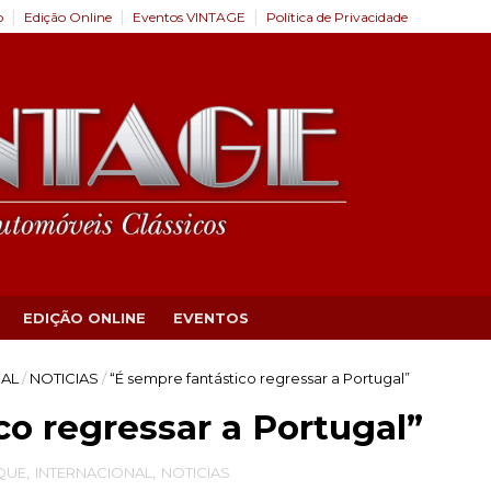
o
Edição Online
Eventos VINTAGE
Política de Privacidade
EDIÇÃO ONLINE
EVENTOS
NAL
/
NOTICIAS
/
“É sempre fantástico regressar a Portugal”
co regressar a Portugal”
QUE
,
INTERNACIONAL
,
NOTICIAS