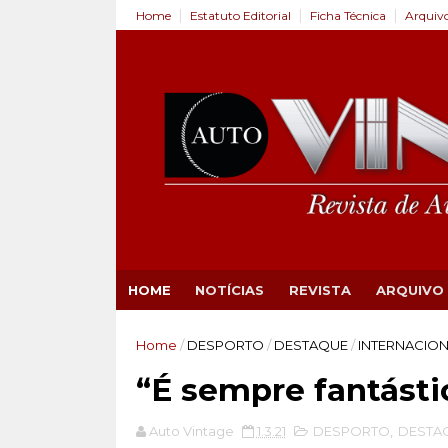
Home
Estatuto Editorial
Ficha Técnica
Arquiv
HOME
NOTÍCIAS
REVISTA
ARQUIVO
Home
/
DESPORTO
/
DESTAQUE
/
INTERNACIO
“É sempre fantásti
Auto Vintage
1.3.21
DESPORTO
,
DESTA