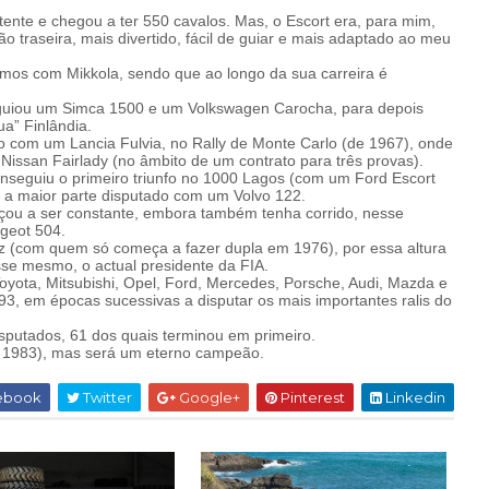
tente e chegou a ter 550 cavalos. Mas, o Escort era, para mim,
ão traseira, mais divertido, fácil de guiar e mais adaptado ao meu
camos com Mikkola, sendo que ao longo da sua carreira é
uiou um Simca 1500 e um Volkswagen Carocha, para depois
ua” Finlândia.
ro com um Lancia Fulvia, no Rally de Monte Carlo (de 1967), onde
Nissan Fairlady (no âmbito de um contrato para três provas).
onseguiu o primeiro triunfo no 1000 Lagos (com um Ford Escort
 a maior parte disputado com um Volvo 122.
çou a ser constante, embora também tenha corrido, nesse
geot 504.
 (com quem só começa a fazer dupla em 1976), por essa altura
se mesmo, o actual presidente da FIA.
Toyota, Mitsubishi, Opel, Ford, Mercedes, Porsche, Audi, Mazda e
3, em épocas sucessivas a disputar os mais importantes ralis do
disputados, 61 dos quais terminou em primeiro.
 1983), mas será um eterno campeão.
ebook
Twitter
Google+
Pinterest
Linkedin