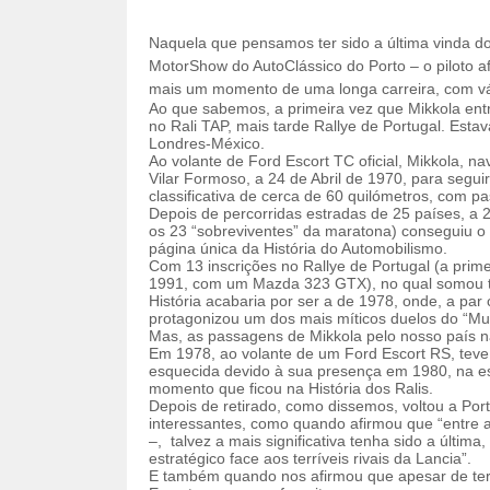
Naquela que pensamos ter sido a última vinda do
MotorShow do AutoClássico do Porto – o piloto af
mais um momento de uma longa carreira, com vá
Ao que sabemos, a primeira vez que Mikkola entro
no Rali TAP, mais tarde Rallye de Portugal. Esta
Londres-México.
Ao volante de Ford Escort TC oficial, Mikkola, n
Vilar Formoso, a 24 de Abril de 1970, para segui
classificativa de cerca de 60 quilómetros, com p
Depois de percorridas estradas de 25 países, a 
os 23 “sobreviventes” da maratona) conseguiu o
página única da História do Automobilismo.
Com 13 inscrições no Rallye de Portugal (a prim
1991, com um Mazda 323 GTX), no qual somou três 
História acabaria por ser a de 1978, onde, a par
protagonizou um dos mais míticos duelos do “Mun
Mas, as passagens de Mikkola pelo nosso país nã
Em 1978, ao volante de um Ford Escort RS, teve 
esquecida devido à sua presença em 1980, na est
momento que ficou na História dos Ralis.
Depois de retirado, como dissemos, voltou a Por
interessantes, como quando afirmou que “entre as
–, talvez a mais significativa tenha sido a últim
estratégico face aos terríveis rivais da Lancia”.
E também quando nos afirmou que apesar de ter ti