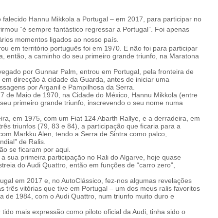
 falecido Hannu Mikkola a Portugal – em 2017, para participar no
irmou “é sempre fantástico regressar a Portugal”. Foi apenas
rios momentos ligados ao nosso país.
u em território português foi em 1970. E não foi para participar
va, então, a caminho do seu primeiro grande triunfo, na Maratona
avegado por Gunnar Palm, entrou em Portugal, pela fronteira de
r em direcção à cidade da Guarda, antes de iniciar uma
assagens por Arganil e Pampilhosa da Serra.
27 de Maio de 1970, na Cidade do México, Hannu Mikkola (entre
 seu primeiro grande triunfo, inscrevendo o seu nome numa
eira, em 1975, com um Fiat 124 Abarth Rallye, e a derradeira, em
triunfos (79, 83 e 84), a participação que ficaria para a
 com Markku Alen, tendo a Serra de Sintra como palco,
dial” de Ralis.
o se ficaram por aqui.
a sua primeira participação no Rali do Algarve, hoje quase
reia do Audi Quattro, então em funções de “carro zero”,
tugal em 2017 e, no AutoClássico, fez-nos algumas revelações
 três vitórias que tive em Portugal – um dos meus ralis favoritos
a, a de 1984, com o Audi Quattro, num triunfo muito duro e
do mais expressão como piloto oficial da Audi, tinha sido o