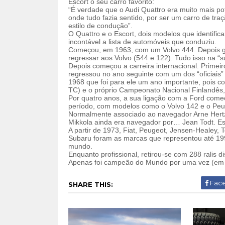
Escort o seu carro favorito:
“É verdade que o Audi Quattro era muito mais po
onde tudo fazia sentido, por ser um carro de traç
estilo de condução”.
O Quattro e o Escort, dois modelos que identifi
incontável a lista de automóveis que conduziu.
Começou, em 1963, com um Volvo 444. Depois g
regressar aos Volvo (544 e 122). Tudo isso na “s
Depois começou a carreira internacional. Primei
regressou no ano seguinte com um dos “oficiais” 
1968 que foi para ele um ano importante, pois c
TC) e o próprio Campeonato Nacional Finlandês,
Por quatro anos, a sua ligação com a Ford come
período, com modelos como o Volvo 142 e o Peu
Normalmente associado ao navegador Arne Hertz
Mikkola ainda era navegador por… Jean Todt. Es
A partir de 1973, Fiat, Peugeot, Jensen-Healey, 
Subaru foram as marcas que representou até 199
mundo.
Enquanto profissional, retirou-se com 288 ralis 
Apenas foi campeão do Mundo por uma vez (em
Fac
SHARE THIS: