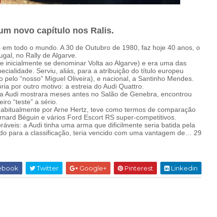
um novo capítulo nos Ralis.
as em todo o mundo. A 30 de Outubro de 1980, faz hoje 40 anos, o
ugal, no Rally de Algarve.
e inicialmente se denominar Volta ao Algarve) e era uma das
alidade. Serviu, aliás, para a atribuição do título europeu
 pelo “nosso” Miguel Oliveira), e nacional, a Santinho Mendes.
ria por outro motivo: a estreia do Audi Quattro.
a Audi mostrara meses antes no Salão de Genebra, encontrou
iro “teste” a sério.
abitualmente por Arne Hertz, teve como termos de comparação
ard Béguin e vários Ford Escort RS super-competitivos.
ráveis: a Audi tinha uma arma que dificilmente seria batida pela
do para a classificação, teria vencido com uma vantagem de… 29
ebook
Twitter
Google+
Pinterest
Linkedin