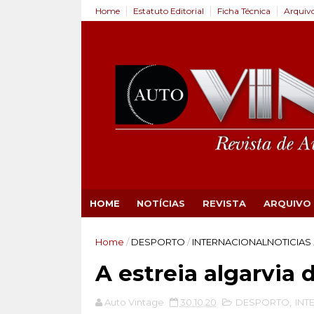
Home
Estatuto Editorial
Ficha Técnica
Arquiv
HOME
NOTÍCIAS
REVISTA
ARQUIVO
Home
/
DESPORTO
/
INTERNACIONALNOTICIAS
A estreia algarvia 
Auto Vintage
30.10.20
DESPORTO
,
INT