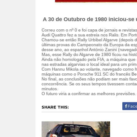
A 30 de Outubro de 1980 iniciou-se 
Correu com o nº 0 e foi capa de jornais e revist
Audi Quattro fez a sua estreia nos Ralis. Em Port
Chamou-se então Rally Urbibel Algarve (depois d
últimas provas do Campeonato da Europa da especi
desse ano, ao espanhol António Zanini (navegado
Mas, esse Rally do Algarve de 1980 ficou na histó
Ainda não homologado pela FIA, a máquina que 
nas estradas algarvias o local ideal para um prime
Com Hannu Mikola ao volante, navegado como h
máquinas como o Porsche 911 SC do francês Bern
No final, as conclusões não podiam ser mais favo
concorrência. Se os seus tempos tivessem conta
minutos.
O futuro viria a confirmar as melhores previsões.
Fac
SHARE THIS: