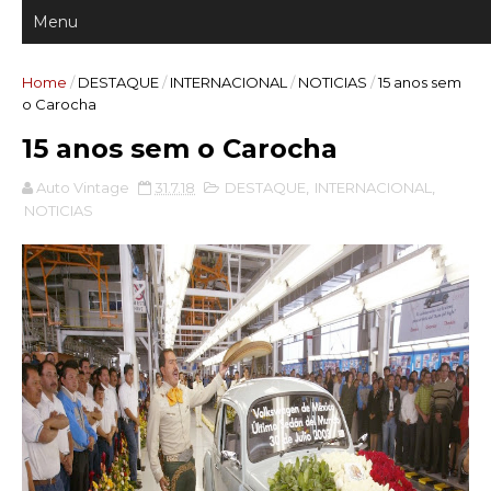
Home
/
DESTAQUE
/
INTERNACIONAL
/
NOTICIAS
/
15 anos sem
o Carocha
15 anos sem o Carocha
Auto Vintage
31.7.18
DESTAQUE
,
INTERNACIONAL
,
NOTICIAS