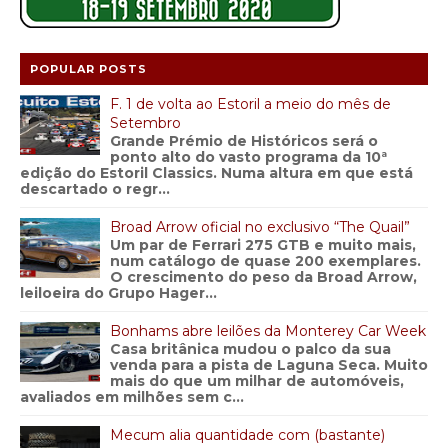
POPULAR POSTS
F. 1 de volta ao Estoril a meio do mês de
Setembro
Grande Prémio de Históricos será o
ponto alto do vasto programa da 10ª
edição do Estoril Classics. Numa altura em que está
descartado o regr...
Broad Arrow oficial no exclusivo “The Quail”
Um par de Ferrari 275 GTB e muito mais,
num catálogo de quase 200 exemplares.
O crescimento do peso da Broad Arrow,
leiloeira do Grupo Hager...
Bonhams abre leilões da Monterey Car Week
Casa britânica mudou o palco da sua
venda para a pista de Laguna Seca. Muito
mais do que um milhar de automóveis,
avaliados em milhões sem c...
Mecum alia quantidade com (bastante)