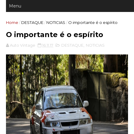
Home
/
DESTAQUE
/
NOTICIAS
/
O importante é o espírito
O importante é o espírito
Auto Vintage
16.11.17
DESTAQUE
,
NOTICIAS