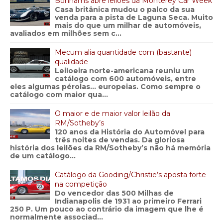
Bonhams abre leilões da Monterey Car Week
Casa britânica mudou o palco da sua
venda para a pista de Laguna Seca. Muito
mais do que um milhar de automóveis,
avaliados em milhões sem c...
Mecum alia quantidade com (bastante)
qualidade
Leiloeira norte-americana reuniu um
catálogo com 600 automóveis, entre
eles algumas pérolas… europeias. Como sempre o
catálogo com maior qua...
O maior e de maior valor leilão da
RM/Sotheby’s
120 anos da História do Automóvel para
três noites de vendas. Da gloriosa
história dos leilões da RM/Sotheby’s não há memória
de um catálogo...
Catálogo da Gooding/Christie’s aposta forte
na competição
Do vencedor das 500 Milhas de
Indianapolis de 1931 ao primeiro Ferrari
250 P. Um pouco ao contrário da imagem que lhe é
normalmente associad...