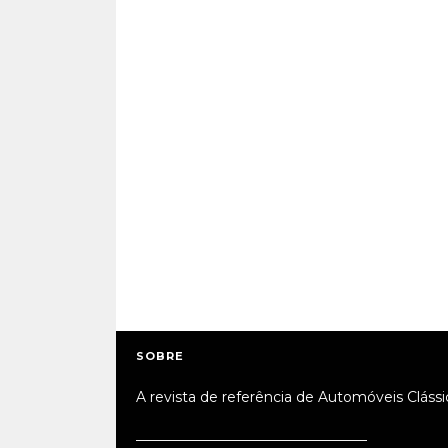
SOBRE
A revista de referência de Automóveis Clássi
_________________________________