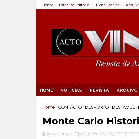
Home
Estatuto Editorial
Ficha Técnica
Arquiv
HOME
NOTÍCIAS
REVISTA
ARQUIVO
Home
/
CONTACTO
/
DESPORTO
/
DESTAQUE
/
Monte Carlo Histor
Auto Vintage
4.11.16
CONTACTO
,
DESP