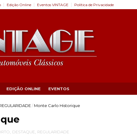
o
Edição Online
Eventos VINTAGE
Política de Privacidade
EDIÇÃO ONLINE
EVENTOS
REGULARIDADE
/
Monte Carlo Historique
ique
ORTO
,
DESTAQUE
,
REGULARIDADE