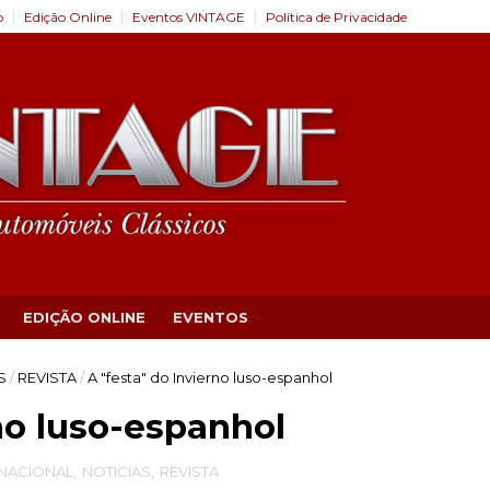
o
Edição Online
Eventos VINTAGE
Política de Privacidade
EDIÇÃO ONLINE
EVENTOS
S
/
REVISTA
/
A "festa" do Invierno luso-espanhol
no luso-espanhol
RNACIONAL
,
NOTICIAS
,
REVISTA