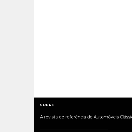
SOBRE
A revista de referência de Automóveis Clássi
_________________________________