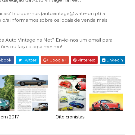
s da edição da Auto Vintage na Net".
cas? Indique-nos (autovintage@write-on.pt) a
 o/a informamos sobre os locais de venda mais
) da Auto Vintage na Net? Envie-nos um email para
tões ou faça-a aqui mesmo!
ebook
Twitter
Google+
Pinterest
Linkedin
 em 2017
Oito cronistas