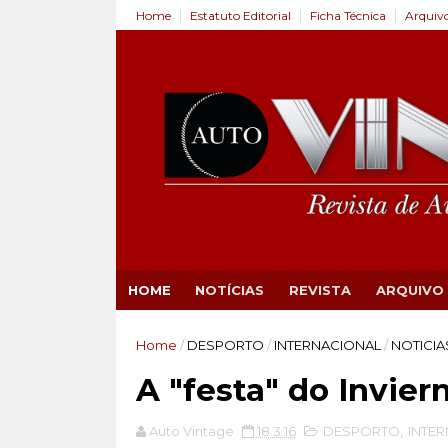
Home
Estatuto Editorial
Ficha Técnica
Arquiv
HOME
NOTÍCIAS
REVISTA
ARQUIVO
Home
/
DESPORTO
/
INTERNACIONAL
/
NOTICIA
A "festa" do Invier
Auto Vintage
18.3.16
DESPORTO
,
INTE