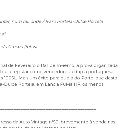
unfar, num rali onde Álvaro Portela-Dulce Portela
pa"
do Crespo (fotos)
al de Fevereiro o Rali de Invierno, a prova organizada
ou a registar como vencedores a dupla portuguesa
 190SL. Mais um êxito para dupla do Porto, que desta
ela-Dulce Portela, em Lancia Fulvia HF, os menos
––––––––––––––––––––––––––––––––––––––––––
pressa da Auto Vintage nº59, brevemente à venda nas