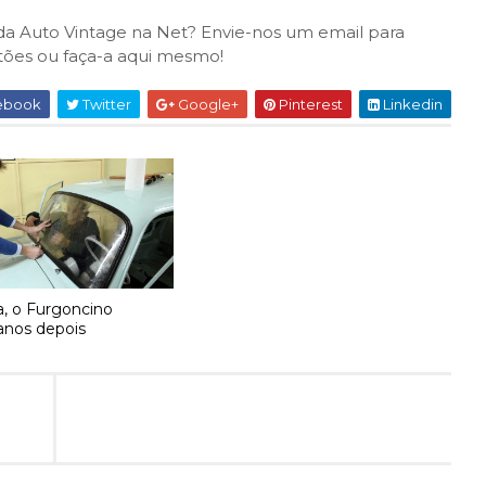
) da Auto Vintage na Net? Envie-nos um email para
tões ou faça-a aqui mesmo!
ebook
Twitter
Google+
Pinterest
Linkedin
a, o Furgoncino
anos depois