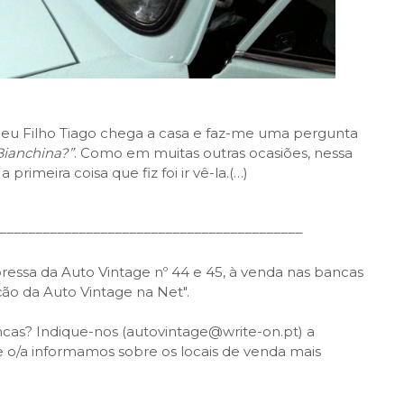
meu Filho Tiago chega a casa e faz-me uma pergunta
Bianchina?”
. Como em muitas outras ocasiões, nessa
primeira coisa que fiz foi ir vê-la.
(…)
––––––––––––––––––––––––––––––––––––––––––
ressa da Auto Vintage nº 44 e 45, à venda nas bancas
ção da Auto Vintage na Net".
cas? Indique-nos (autovintage@write-on.pt) a
 o/a informamos sobre os locais de venda mais