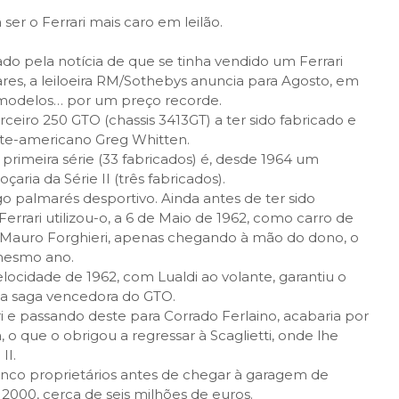
r o Ferrari mais caro em leilão.
o pela notícia de que se tinha vendido um Ferrari
res, a leiloeira RM/Sothebys anuncia para Agosto, em
 modelos… por um preço recorde.
ceiro 250 GTO (chassis 3413GT) a ter sido fabricado e
rte-americano Greg Whitten.
rimeira série (33 fabricados) é, desde 1964 um
ria da Série II (três fabricados).
 palmarés desportivo. Ainda antes de ter sido
Ferrari utilizou-o, a 6 de Maio de 1962, como carro de
ill-Mauro Forghieri, apenas chegando à mão do dono, o
 mesmo ano.
ocidade de 1962, com Lualdi ao volante, garantiu o
o da saga vencedora do GTO.
ri e passando deste para Corrado Ferlaino, acabaria por
 o que o obrigou a regressar à Scaglietti, onde lhe
II.
nco proprietários antes de chegar à garagem de
2000, cerca de seis milhões de euros.