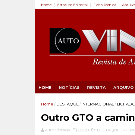
Home
Estatuto Editorial
Ficha Técnica
Arquiv
HOME
NOTÍCIAS
REVISTA
ARQUIVO
Home
/
DESTAQUE
/
INTERNACIONAL
/
LICITAD
Outro GTO a cami
Auto Vintage
21.6.18
DESTAQUE
,
INTER