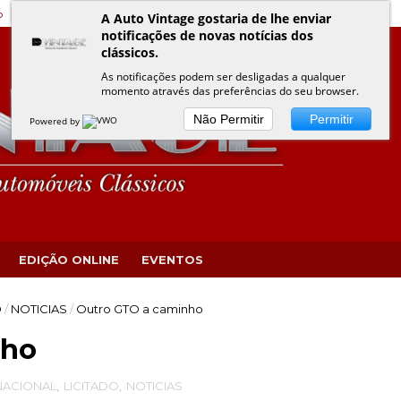
o
Edição Online
Eventos VINTAGE
Política de Privacidade
A Auto Vintage gostaria de lhe enviar
notificações de novas notícias dos
clássicos.
As notificações podem ser desligadas a qualquer
momento através das preferências do seu browser.
Não Permitir
Permitir
Powered by
EDIÇÃO ONLINE
EVENTOS
O
/
NOTICIAS
/
Outro GTO a caminho
nho
NACIONAL
,
LICITADO
,
NOTICIAS