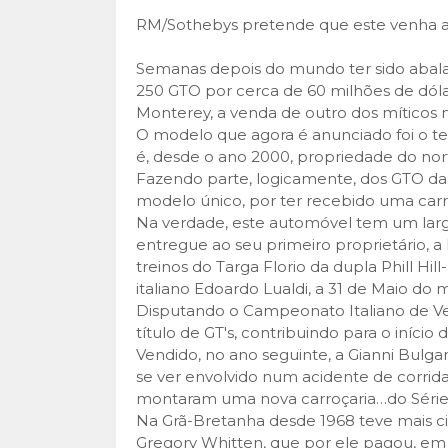
RM/Sothebys pretende que este venha a se
Semanas depois do mundo ter sido abalad
250 GTO por cerca de 60 milhões de dóla
Monterey, a venda de outro dos míticos
O modelo que agora é anunciado foi o ter
é, desde o ano 2000, propriedade do no
Fazendo parte, logicamente, dos GTO da p
modelo único, por ter recebido uma carroça
Na verdade, este automóvel tem um largo
entregue ao seu primeiro proprietário, a 
treinos do Targa Florio da dupla Phill H
italiano Edoardo Lualdi, a 31 de Maio do
Disputando o Campeonato Italiano de Vel
título de GT's, contribuindo para o iníci
Vendido, no ano seguinte, a Gianni Bulga
se ver envolvido num acidente de corrida,
montaram uma nova carroçaria…do Série 
Na Grã-Bretanha desde 1968 teve mais ci
Gregory Whitten, que por ele pagou, em 