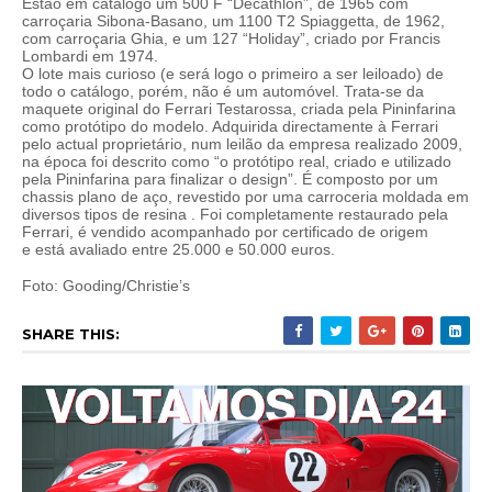
Estão em catálogo um 500 F “Decathlon”, de 1965 com
carroçaria Sibona-Basano, um 1100 T2 Spiaggetta, de 1962,
com carroçaria Ghia, e um 127 “Holiday”, criado por Francis
Lombardi em 1974.
O lote mais curioso (e será logo o primeiro a ser leiloado) de
todo o catálogo, porém, não é um automóvel. Trata-se da
maquete original do Ferrari Testarossa, criada pela Pininfarina
como protótipo do modelo. Adquirida directamente à Ferrari
pelo actual proprietário, num leilão da empresa realizado 2009,
na época foi descrito como “o protótipo real, criado e utilizado
pela Pininfarina para finalizar o design”. É composto por um
chassis plano de aço, revestido por uma carroceria moldada em
diversos tipos de resina . Foi completamente restaurado pela
Ferrari, é vendido acompanhado por certificado de origem
e está avaliado entre 25.000 e 50.000 euros.
Foto: Gooding/Christie’s
SHARE THIS: