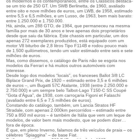
os modernos e os contemporâneos, entre os Clássicos destaca-
se um trio de 250 GT. Um SWB Berlinetta, de 1960, avaliado
entre oito e nove milhões de euros, um LWB, de 1958, estimado
entre 5,5 e 6,5 milhões, e um Lusso, de 1963, bem mais barato:
entre 1.250.000 e 1.750.000.
Há, ainda, um 288 GTO, de 1984, que permaneceu na mesma
família por mais de 30 anos e teve apenas dois proprietários
desde que saiu da fábrica. Este chassis em particular, um dos
apenas 272 exemplares produzidos, está equipado com um
motor V8 biturbo de 2,8 litros Tipo F114B e rodou pouco mais
de 1.500 quilómetros, tendo um valor estimado entre seis e sete
milhões de euros.
Mas, como dissemos, o catálogo de Paris não se esgota nos
modelos da Ferrari e há muitos outros automóveis com
interesse.
Desde logo dos modelos “locais”, os franceses Ballot 3/8 LC
Biplace Grand Prix, de 1920 – estimado entre 3,5 e 6 milhões
de euros –, um Bugatti 57C Atalante, 1938 (entre 2.250.000 e
2.750.000) e um sempre belo Talbot-Lago T150-C SS Coupé
“Gota d’Água”, de 1938, com carroçaria Figoni et Falaschi
(avaliado entre 6,5 e 7,5 milhões de euros).
Constando do catálogo, também, um Lancia Stratos HF
Stradale, com apenas 2.000km percorridos – estimado entre
750 a 850 mil euros – é também de Itália que vem um leque de
modelos, de valor bem mais modesto, que se podem dizer…
fora de época.
É que, em pleno Inverno, falamos de três veículos de praia – os
célebres “Spiaggina” – de base Fiat.