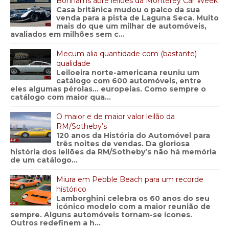
Bonhams abre leilões da Monterey Car Week
Casa britânica mudou o palco da sua
venda para a pista de Laguna Seca. Muito
mais do que um milhar de automóveis,
avaliados em milhões sem c...
Mecum alia quantidade com (bastante)
qualidade
Leiloeira norte-americana reuniu um
catálogo com 600 automóveis, entre
eles algumas pérolas… europeias. Como sempre o
catálogo com maior qua...
O maior e de maior valor leilão da
RM/Sotheby’s
120 anos da História do Automóvel para
três noites de vendas. Da gloriosa
história dos leilões da RM/Sotheby’s não há memória
de um catálogo...
Miura em Pebble Beach para um recorde
histórico
Lamborghini celebra os 60 anos do seu
icónico modelo com a maior reunião de
sempre. Alguns automóveis tornam-se ícones.
Outros redefinem a h...