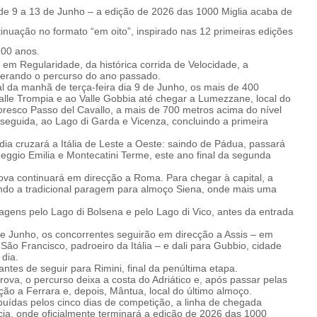
e 9 a 13 de Junho – a edição de 2026 das 1000 Miglia acaba de
nuação no formato “em oito”, inspirado nas 12 primeiras edições
100 anos.
 em Regularidade, da histórica corrida de Velocidade, a
lterando o percurso do ano passado.
al da manhã de terça-feira dia 9 de Junho, os mais de 400
lle Trompia e ao Valle Gobbia até chegar a Lumezzane, local do
oresco Passo del Cavallo, a mais de 700 metros acima do nível
 seguida, ao Lago di Garda e Vicenza, concluindo a primeira
dia cruzará a Itália de Leste a Oeste: saindo de Pádua, passará
ggio Emilia e Montecatini Terme, este ano final da segunda
prova continuará em direcção a Roma. Para chegar à capital, a
uando a tradicional paragem para almoço Siena, onde mais uma
gens pelo Lago di Bolsena e pelo Lago di Vico, antes da entrada
de Junho, os concorrentes seguirão em direcção a Assis – em
São Francisco, padroeiro da Itália – e dali para Gubbio, cidade
dia.
antes de seguir para Rimini, final da penúltima etapa.
rova, o percurso deixa a costa do Adriático e, após passar pelas
ão a Ferrara e, depois, Mântua, local do último almoço.
buídas pelos cinco dias de competição, a linha de chegada
ia, onde oficialmente terminará a edição de 2026 das 1000