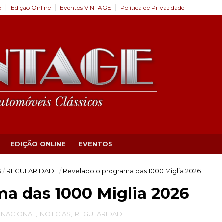
o
Edição Online
Eventos VINTAGE
Política de Privacidade
EDIÇÃO ONLINE
EVENTOS
S
/
REGULARIDADE
/
Revelado o programa das 1000 Miglia 2026
a das 1000 Miglia 2026
RNACIONAL
,
NOTICIAS
,
REGULARIDADE