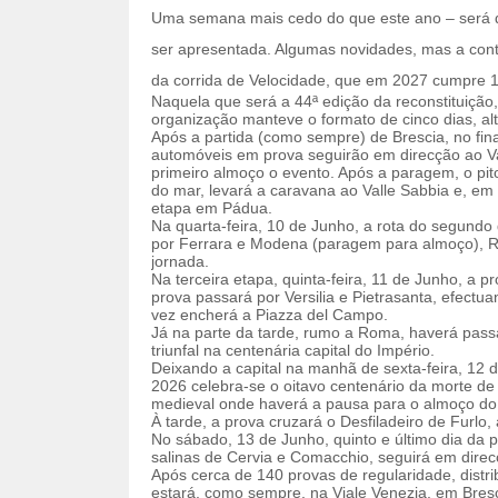
Uma semana mais cedo do que este ano – será d
ser apresentada. Algumas novidades, mas a conti
da corrida de Velocidade, que em 2027 cumpre 
Naquela que será a 44ª edição da reconstituição,
organização manteve o formato de cinco dias, a
Após a partida (como sempre) de Brescia, no fin
automóveis em prova seguirão em direcção ao Va
primeiro almoço o evento. Após a paragem, o pit
do mar, levará a caravana ao Valle Sabbia e, em
etapa em Pádua.
Na quarta-feira, 10 de Junho, a rota do segundo 
por Ferrara e Modena (paragem para almoço), Re
jornada.
Na terceira etapa, quinta-feira, 11 de Junho, a 
prova passará por Versilia e Pietrasanta, efect
vez encherá a Piazza del Campo.
Já na parte da tarde, rumo a Roma, haverá passa
triunfal na centenária capital do Império.
Deixando a capital na manhã de sexta-feira, 12 
2026 celebra-se o oitavo centenário da morte de 
medieval onde haverá a pausa para o almoço do 
À tarde, a prova cruzará o Desfiladeiro de Furlo, 
No sábado, 13 de Junho, quinto e último dia da p
salinas de Cervia e Comacchio, seguirá em direcç
Após cerca de 140 provas de regularidade, distri
estará, como sempre, na Viale Venezia, em Bresc