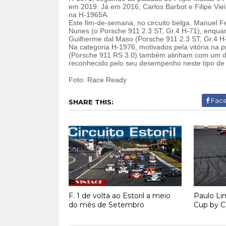
em 2019. Já em 2016, Carlos Barbot e Filipe Vi
na H-1965A.
Este fim-de-semana, no circuito belga, Manuel F
Nunes (o Porsche 911 2.3 ST, Gr.4 H-71), enquan
Guilherme dal Maso (Porsche 911 2.3 ST, Gr.4 H-7
Na categoria H-1976, motivados pela vitória na p
(Porsche 911 RS 3.0) também alinham com um 
reconhecido pelo seu desempenho neste tipo de 
Foto: Race Ready
Fac
SHARE THIS:
F. 1 de volta ao Estoril a meio
Paulo Li
do mês de Setembro
Cup by C