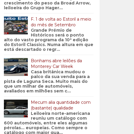
crescimento do peso da Broad Arrow,
leiloeira do Grupo Hager...
F. 1 de volta ao Estoril a meio
do mês de Setembro
Grande Prémio de
Históricos será o ponto
alto do vasto programa da 10ª edição
do Estoril Classics. Numa altura em que
está descartado o regr...
Bonhams abre leilões da
Monterey Car Week
Casa britânica mudou o
palco da sua venda para a
pista de Laguna Seca. Muito mais do
que um milhar de automóveis,
avaliados em milhões sem c...
Mecum alia quantidade com
(bastante) qualidade
Leiloeira norte-americana
reuniu um catálogo com
600 automóveis, entre eles algumas
pérolas… europeias. Como sempre o
catálogo com maior qua...