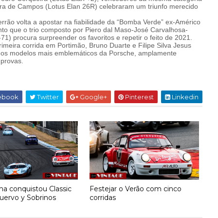
eira de Campos (Lotus Elan 26R) celebraram um triunfo merecido
errão volta a apostar na fiabilidade da “Bomba Verde” ex-Américo
to que o trio composto por Piero dal Maso-José Carvalhosa-
1) procura surpreender os favoritos e repetir o feito de 2021.
rimeira corrida em Portimão, Bruno Duarte e Filipe Silva Jesus
dos modelos mais emblemáticos da Porsche, amplamente
provas.
ebook
Twitter
Google+
Pinterest
Linkedin
ma conquistou Classic
Festejar o Verão com cinco
uervo y Sobrinos
corridas