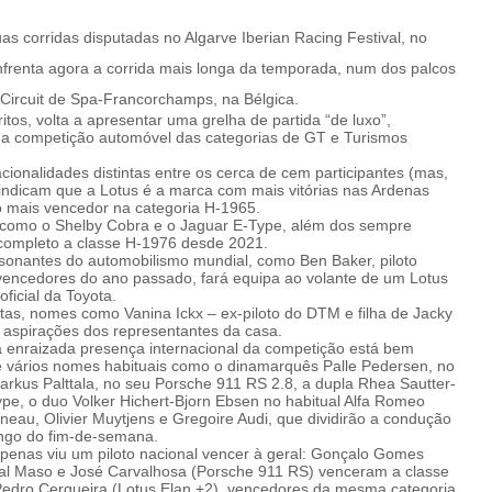
s corridas disputadas no Algarve Iberian Racing Festival, no
enfrenta agora a corrida mais longa da temporada, num dos palcos
Circuit de Spa-Francorchamps, na Bélgica.
tos, volta a apresentar uma grelha de partida “de luxo”,
a competição automóvel das categorias de GT e Turismos
ionalidades distintas entre os cerca de cem participantes (mas,
s indicam que a Lotus é a marca com mais vitórias nas Ardenas
 mais vencedor na categoria H-1965.
 como o Shelby Cobra e o Jaguar E-Type, além dos sempre
completo a classe H-1976 desde 2021.
sonantes do automobilismo mundial, como Ben Baker, piloto
 vencedores do ano passado, fará equipa ao volante de um Lotus
ficial da Toyota.
istas, nomes como Vanina Ickx – ex-piloto do DTM e filha de Jacky
 aspirações dos representantes da casa.
 a enraizada presença internacional da competição está bem
de vários nomes habituais como o dinamarquês Palle Pedersen, no
rkus Palttala, no seu Porsche 911 RS 2.8, a dupla Rhea Sautter-
pe, o duo Volker Hichert-Bjorn Ebsen no habitual Alfa Romeo
neau, Olivier Muytjens e Gregoire Audi, que dividirão a condução
ngo do fim-de-semana.
penas viu um piloto nacional vencer à geral: Gonçalo Gomes
Dal Maso e José Carvalhosa (Porsche 911 RS) venceram a classe
 Pedro Cerqueira (Lotus Elan +2), vencedores da mesma categoria