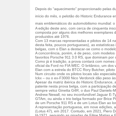
Depois do “aquecimento” proporcionado pelas dua
início do mês, o pelotão do Historic Endurance 
mais emblemáticos do automobilismo mundial: o 
A edição deste ano, com cerca de cinquenta inscri
composta por alguns dos melhores exemplares d
produzidos até 1976.
Com 13 marcas representadas e pilotos de 14 nac
desta feita, poucos portugueses), as estatística
belgas, com o Elan a destacar-se como o modelo
A concorrência, porém, é de peso, com modelos
favoritos Porsche 911 3.0 RS, que dominam por 
Como já é tradição, a prova contará com nomes 
oficial da Ford no FIA WEC. O britânico, um dos
Elan com a estrela do BTCC Rory Butcher, piloto o
Num circuito onde os pilotos locais são especial
Ickx – ou o ex-F3000 Nico Verdonck dão peso às
Apesar da matriz ibérica do Historic Endurance,
patente nesta prova belga, com a participação 
sempre veloz Ginetta G4R, o duo Paul Daniels-Ma
Andrew Newall, no seu inconfundível Jaguar E-Ty
GTAm, ou ainda o trio belga formado por Brice Pi
de um Porsche 911 RS e de um Lotus Elan ao lo
A representação portuguesa, em nove edições, a
(Lotus 47), em 2017. Contudo, em 2021, Piero 
H-1971, seguindo as pisadas de Filipe Matias e