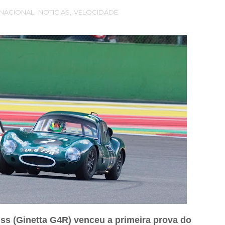
RNACIONAL
,
NOTICIAS
,
VELOCIDADE
ss (Ginetta G4R) venceu a primeira prova do