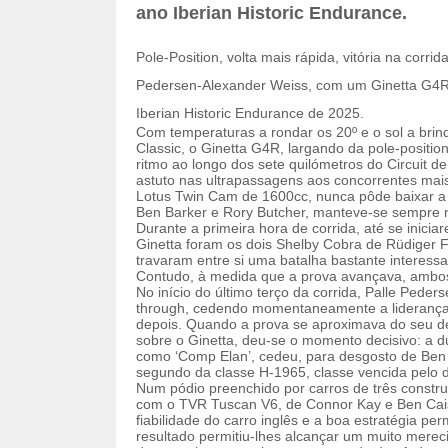
ano Iberian Historic Endurance.
Pole-Position, volta mais rápida, vitória na corr
Pedersen-Alexander Weiss, com um Ginetta G4R,
Iberian Historic Endurance de 2025.
Com temperaturas a rondar os 20º e o sol a brin
Classic, o Ginetta G4R, largando da pole-positio
ritmo ao longo dos sete quilómetros do Circuit 
astuto nas ultrapassagens aos concorrentes mai
Lotus Twin Cam de 1600cc, nunca pôde baixar a 
Ben Barker e Rory Butcher, manteve-se sempre 
Durante a primeira hora de corrida, até se inicia
Ginetta foram os dois Shelby Cobra de Rüdiger F
travaram entre si uma batalha bastante interessa
Contudo, à medida que a prova avançava, ambos
No início do último terço da corrida, Palle Pede
through, cedendo momentaneamente a liderança a
depois. Quando a prova se aproximava do seu de
sobre o Ginetta, deu-se o momento decisivo: a du
como ‘Comp Elan’, cedeu, para desgosto de Ben Ba
segundo da classe H-1965, classe vencida pelo d
Num pódio preenchido por carros de três construtor
com o TVR Tuscan V6, de Connor Kay e Ben Cais
fiabilidade do carro inglês e a boa estratégia pe
resultado permitiu-lhes alcançar um muito merec