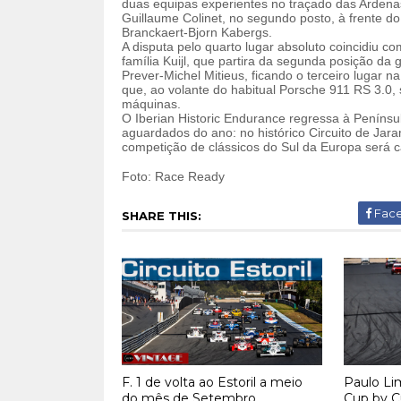
duas equipas experientes no traçado das Ardena
Guillaume Colinet, no segundo posto, à frente do
Branckaert-Bjorn Kabergs.
A disputa pelo quarto lugar absoluto coincidiu c
família Kuijl, que partira da segunda posição da g
Prever-Michel Mitieus, ficando o terceiro lugar 
que, ao volante do habitual Porsche 911 RS 3.0,
máquinas.
O Iberian Historic Endurance regressa à Penínsu
aguardados do ano: no histórico Circuito de Jar
competição de clássicos do Sul da Europa será 
Foto: Race Ready
Fac
SHARE THIS:
F. 1 de volta ao Estoril a meio
Paulo Li
do mês de Setembro
Cup by C