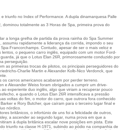
ida e triunfo no Index of Performance. A dupla dinamarquesa Palle
 dominou totalmente as 3 Horas de Spa, primeira prova do
dar a longa grelha de partida da prova rainha do Spa Summer
n, assumiu rapidamente a liderança da corrida, impondo o seu
de Spa-Francorchamps. Contudo, apesar de ser o mais veloz e
s lentos, o pequeno carro inglês, equipado com um motor Ford-
guarda, já que o Lotus Elan 26R, primorosamente conduzido por
na perseguição.
rem as primeiras trocas de pilotos, os principais perseguidores do
riedrichs-Charlie Martin e Alexander Kolb-Nico Verdonck, que
nte.
 os carros americanos acabaram por perder terreno.
rsen e Alexander Weiss foram obrigados a cumprir um drive-
o experiente duo inglês, algo que viriam a recuperar pouco
sfecho, e quando o Lotus Elan 26R intensificava a pressão
as voltas do fim, o motor do carro, que outrora fora conhecido
rker e Rory Butcher, que caíram para o terceiro lugar final e
uo nórdico.
es britânicos, o infortúnio de uns foi a felicidade de outros,
ley, a ascender ao segundo lugar, numa prova em que a
rmitiram à dupla britânica escalar nove posições em pista. Este
ido triunfo na classe H-1971, subindo ao pódio na companhia de