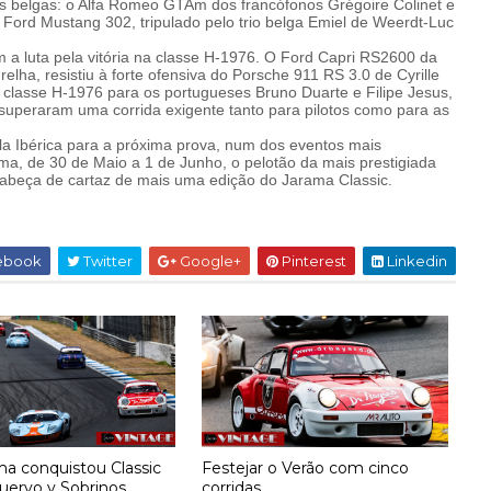
s belgas: o Alfa Romeo GTAm dos francófonos Grégoire Colinet e
 Ford Mustang 302, tripulado pelo trio belga Emiel de Weerdt-Luc
om a luta pela vitória na classe H-1976. O Ford Capri RS2600 da
relha, resistiu à forte ofensiva do Porsche 911 RS 3.0 de Cyrille
na classe H-1976 para os portugueses Bruno Duarte e Filipe Jesus,
 superaram uma corrida exigente tanto para pilotos como para as
la Ibérica para a próxima prova, num dos eventos mais
ama, de 30 de Maio a 1 de Junho, o pelotão da mais prestigiada
cabeça de cartaz de mais uma edição do Jarama Classic.
ebook
Twitter
Google+
Pinterest
Linkedin
ma conquistou Classic
Festejar o Verão com cinco
uervo y Sobrinos
corridas