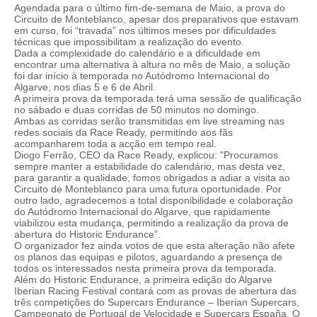
Agendada para o último fim-de-semana de Maio, a prova do
Circuito de Monteblanco, apesar dos preparativos que estavam
em curso, foi “travada” nos últimos meses por dificuldades
técnicas que impossibilitam a realização do evento.
Dada a complexidade do calendário e a dificuldade em
encontrar uma alternativa à altura no mês de Maio, a solução
foi dar início à temporada no Autódromo Internacional do
Algarve, nos dias 5 e 6 de Abril.
A primeira prova da temporada terá uma sessão de qualificação
no sábado e duas corridas de 50 minutos no domingo.
Ambas as corridas serão transmitidas em live streaming nas
redes sociais da Race Ready, permitindo aos fãs
acompanharem toda a acção em tempo real.
Diogo Ferrão, CEO da Race Ready, explicou: "Procuramos
sempre manter a estabilidade do calendário, mas desta vez,
para garantir a qualidade, fomos obrigados a adiar a visita ao
Circuito de Monteblanco para uma futura oportunidade. Por
outro lado, agradecemos a total disponibilidade e colaboração
do Autódromo Internacional do Algarve, que rapidamente
viabilizou esta mudança, permitindo a realização da prova de
abertura do Historic Endurance”.
O organizador fez ainda votos de que esta alteração não afete
os planos das equipas e pilotos, aguardando a presença de
todos os interessados nesta primeira prova da temporada.
Além do Historic Endurance, a primeira edição do Algarve
Iberian Racing Festival contará com as provas de abertura das
três competições do Supercars Endurance – Iberian Supercars,
Campeonato de Portugal de Velocidade e Supercars España. O