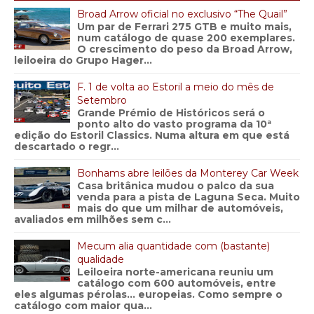
Broad Arrow oficial no exclusivo “The Quail”
Um par de Ferrari 275 GTB e muito mais,
num catálogo de quase 200 exemplares.
O crescimento do peso da Broad Arrow,
leiloeira do Grupo Hager...
F. 1 de volta ao Estoril a meio do mês de
Setembro
Grande Prémio de Históricos será o
ponto alto do vasto programa da 10ª
edição do Estoril Classics. Numa altura em que está
descartado o regr...
Bonhams abre leilões da Monterey Car Week
Casa britânica mudou o palco da sua
venda para a pista de Laguna Seca. Muito
mais do que um milhar de automóveis,
avaliados em milhões sem c...
Mecum alia quantidade com (bastante)
qualidade
Leiloeira norte-americana reuniu um
catálogo com 600 automóveis, entre
eles algumas pérolas… europeias. Como sempre o
catálogo com maior qua...